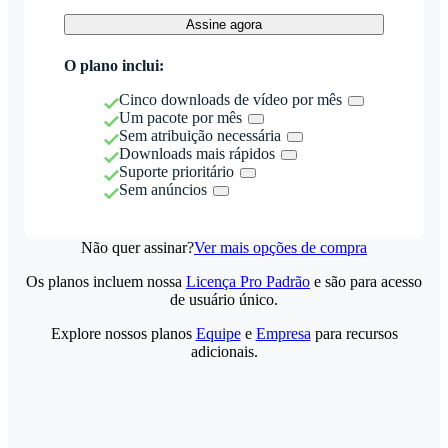
Assine agora
O plano inclui:
Cinco downloads de vídeo por mês
Um pacote por mês
Sem atribuição necessária
Downloads mais rápidos
Suporte prioritário
Sem anúncios
Não quer assinar?
Ver mais opções de compra
Os planos incluem nossa
Licença Pro Padrão
e são para acesso
de usuário único.
Explore nossos planos
Equipe
e
Empresa
para recursos
adicionais.