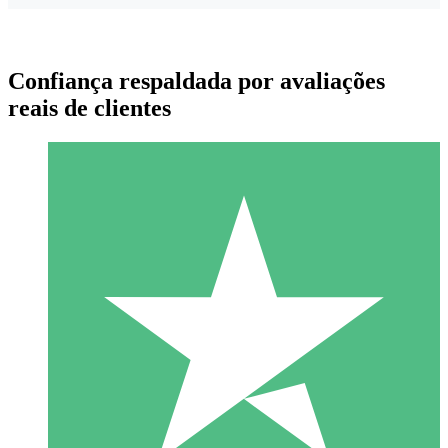
Confiança respaldada por avaliações
reais de clientes
Pacotes de Créditos Individuais
Pague conforme o uso com créditos de download. Sem
compromisso mensal.
1 Download
10
US$
00