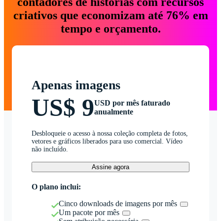
contadores de histórias com recursos
criativos que economizam até 76% em
tempo e orçamento.
Apenas imagens
US$ 9
USD por mês faturado
anualmente
Desbloqueie o acesso à nossa coleção completa de fotos,
vetores e gráficos liberados para uso comercial. Vídeo
não incluído.
Assine agora
O plano inclui:
Cinco downloads de imagens por mês
Um pacote por mês