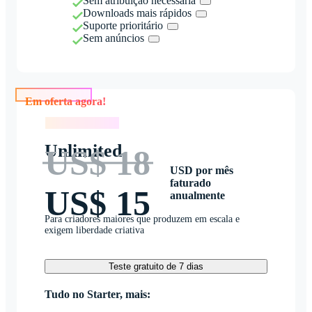
Sem atribuição necessária
Downloads mais rápidos
Suporte prioritário
Sem anúncios
Em oferta agora!
Em oferta agora!
Unlimited
US$ 18
USD por mês
faturado
US$ 15
anualmente
Para criadores maiores que produzem em escala e
exigem liberdade criativa
Teste gratuito de 7 dias
Tudo no Starter, mais: