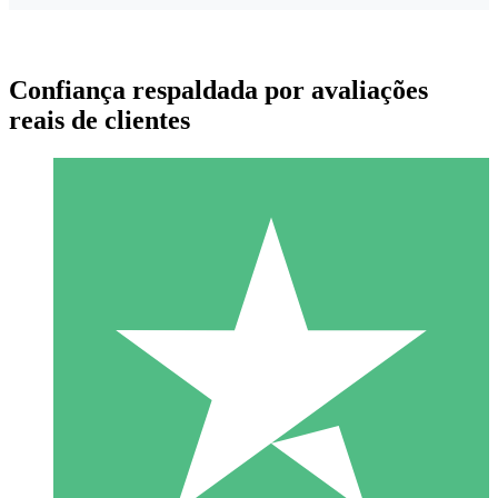
Confiança respaldada por avaliações
reais de clientes
Pacotes de Créditos Individuais
Pague conforme o uso com créditos de download. Sem
compromisso mensal.
1 Download
10
US$
00