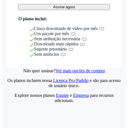
Assine agora
O plano inclui:
Cinco downloads de vídeo por mês
Um pacote por mês
Sem atribuição necessária
Downloads mais rápidos
Suporte prioritário
Sem anúncios
Não quer assinar?
Ver mais opções de compra
Os planos incluem nossa
Licença Pro Padrão
e são para acesso
de usuário único.
Explore nossos planos
Equipe
e
Empresa
para recursos
adicionais.