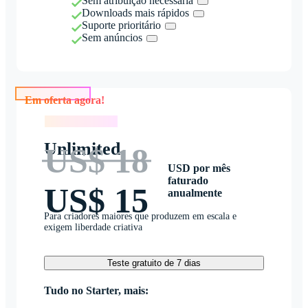
Sem atribuição necessária
Downloads mais rápidos
Suporte prioritário
Sem anúncios
Em oferta agora!
Em oferta agora!
Unlimited
US$ 18
USD por mês
faturado
US$ 15
anualmente
Para criadores maiores que produzem em escala e
exigem liberdade criativa
Teste gratuito de 7 dias
Tudo no Starter, mais: