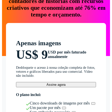
contadores de histórias com recursos
criativos que economizam até 76% em
tempo e orçamento.
Apenas imagens
US$ 9
USD por mês faturado
anualmente
Desbloqueie o acesso à nossa coleção completa de fotos,
vetores e gráficos liberados para uso comercial. Vídeo
não incluído.
Assine agora
O plano inclui:
Cinco downloads de imagens por mês
Um pacote por mês