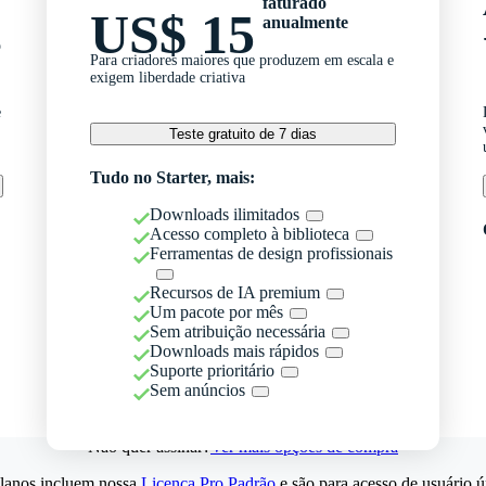
faturado
US$ 15
anualmente
o
Para criadores maiores que produzem em escala e
exigem liberdade criativa
e
Teste gratuito de 7 dias
Tudo no Starter, mais:
Downloads ilimitados
Acesso completo à biblioteca
Ferramentas de design profissionais
Recursos de IA premium
Um pacote por mês
Sem atribuição necessária
Downloads mais rápidos
Suporte prioritário
Sem anúncios
Não quer assinar?
Ver mais opções de compra
lanos incluem nossa
Licença Pro Padrão
e são para acesso de usuário ú