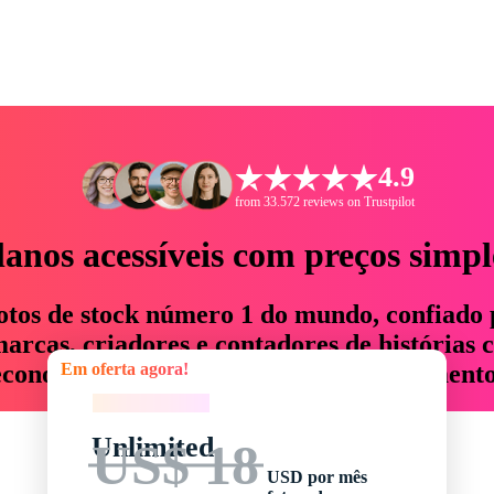
4.9
from 33.572 reviews on Trustpilot
lanos acessíveis com preços simpl
otos de stock número 1 do mundo, confiado 
rcas, criadores e contadores de histórias 
Em oferta agora!
economizam até 76% em tempo e orçamento
Em oferta agora!
Unlimited
US$ 18
USD por mês