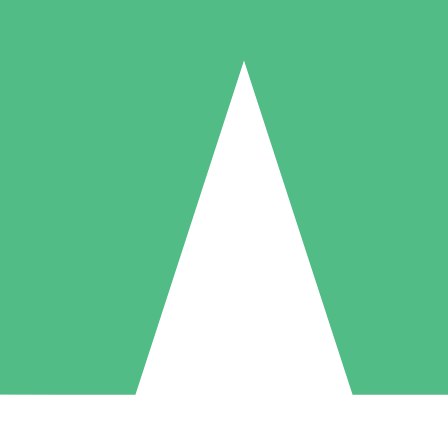
Pacotes de Créditos Individuais
gue conforme o uso com créditos de download. Sem compromisso mens
1 Download
5 Downloads
10 Downloads
10
15
20
US$
00
US$
00
US$
00