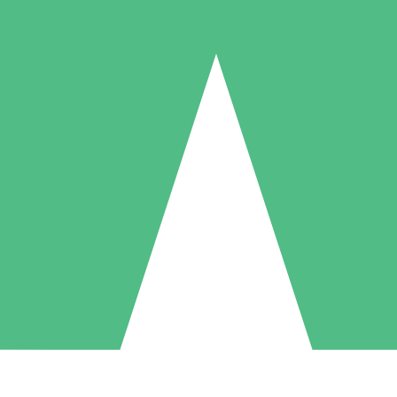
Pacotes de Créditos Individuais
gue conforme o uso com créditos de download. Sem compromisso mens
1 Download
5 Downloads
10 Downloads
10
15
20
US$
00
US$
00
US$
00