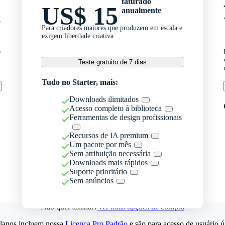
faturado
US$ 15
anualmente
o
Para criadores maiores que produzem em escala e
exigem liberdade criativa
e
Teste gratuito de 7 dias
Tudo no Starter, mais:
Downloads ilimitados
Acesso completo à biblioteca
Ferramentas de design profissionais
Recursos de IA premium
Um pacote por mês
Sem atribuição necessária
Downloads mais rápidos
Suporte prioritário
Sem anúncios
Não quer assinar?
Ver mais opções de compra
lanos incluem nossa
Licença Pro Padrão
e são para acesso de usuário ú