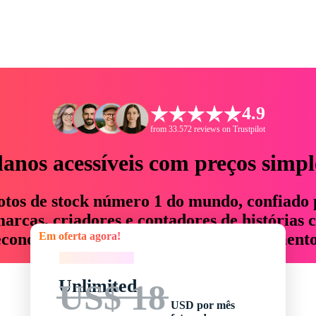
4.9
from 33.572 reviews on Trustpilot
lanos acessíveis com preços simpl
otos de stock número 1 do mundo, confiado 
rcas, criadores e contadores de histórias 
Em oferta agora!
economizam até 76% em tempo e orçamento
Em oferta agora!
Unlimited
US$ 18
USD por mês