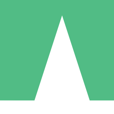
Pacotes de Créditos Individuais
gue conforme o uso com créditos de download. Sem compromisso mens
1 Download
5 Downloads
10 Downloads
10
15
20
US$
00
US$
00
US$
00