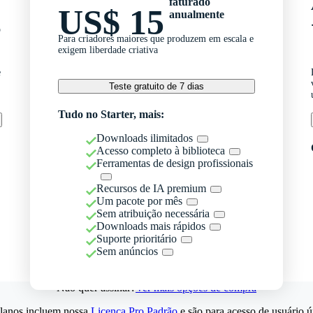
faturado
US$ 15
anualmente
o
Para criadores maiores que produzem em escala e
exigem liberdade criativa
e
Teste gratuito de 7 dias
Tudo no Starter, mais:
Downloads ilimitados
Acesso completo à biblioteca
Ferramentas de design profissionais
Recursos de IA premium
Um pacote por mês
Sem atribuição necessária
Downloads mais rápidos
Suporte prioritário
Sem anúncios
Não quer assinar?
Ver mais opções de compra
lanos incluem nossa
Licença Pro Padrão
e são para acesso de usuário ú