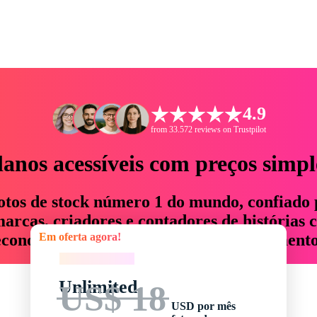
4.9
from 33.572 reviews on Trustpilot
lanos acessíveis com preços simpl
otos de stock número 1 do mundo, confiado 
rcas, criadores e contadores de histórias 
Em oferta agora!
economizam até 76% em tempo e orçamento
Em oferta agora!
Unlimited
US$ 18
USD por mês