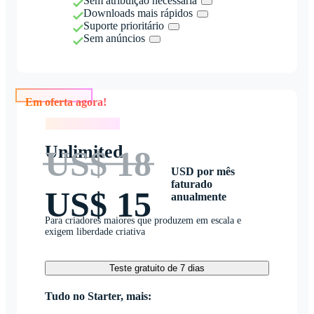
Sem atribuição necessária
Downloads mais rápidos
Suporte prioritário
Sem anúncios
Em oferta agora!
Em oferta agora!
Unlimited
US$ 18
USD por mês
faturado
US$ 15
anualmente
Para criadores maiores que produzem em escala e
exigem liberdade criativa
Teste gratuito de 7 dias
Tudo no Starter, mais: