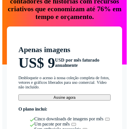
contadores de histórias com recursos
criativos que economizam até 76% em
tempo e orçamento.
Apenas imagens
US$ 9
USD por mês faturado
anualmente
Desbloqueie o acesso à nossa coleção completa de fotos,
vetores e gráficos liberados para uso comercial. Vídeo
não incluído.
Assine agora
O plano inclui:
Cinco downloads de imagens por mês
Um pacote por mês