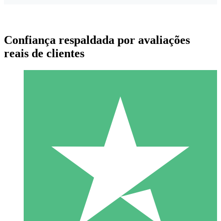
Confiança respaldada por avaliações
reais de clientes
Pacotes de Créditos Individuais
Pague conforme o uso com créditos de download. Sem
compromisso mensal.
1 Download
10
US$
00