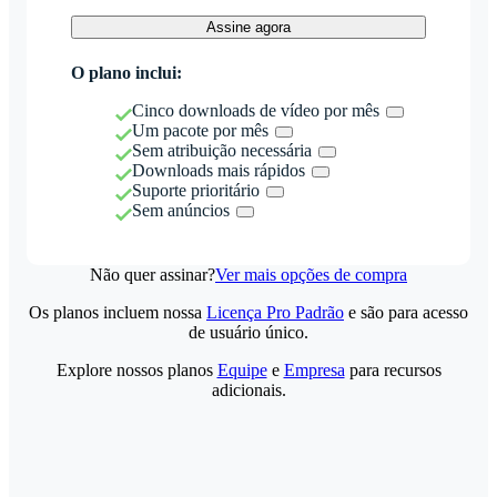
Assine agora
O plano inclui:
Cinco downloads de vídeo por mês
Um pacote por mês
Sem atribuição necessária
Downloads mais rápidos
Suporte prioritário
Sem anúncios
Não quer assinar?
Ver mais opções de compra
Os planos incluem nossa
Licença Pro Padrão
e são para acesso
de usuário único.
Explore nossos planos
Equipe
e
Empresa
para recursos
adicionais.