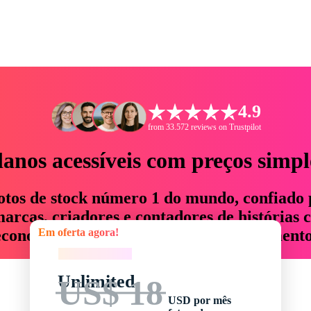
4.9
from 33.572 reviews on Trustpilot
lanos acessíveis com preços simpl
otos de stock número 1 do mundo, confiado 
rcas, criadores e contadores de histórias 
Em oferta agora!
economizam até 76% em tempo e orçamento
Em oferta agora!
Unlimited
US$ 18
USD por mês