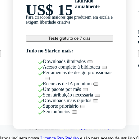
faturado
US$ 15
anualmente
o
Para criadores maiores que produzem em escala e
exigem liberdade criativa
e
Teste gratuito de 7 dias
Tudo no Starter, mais:
Downloads ilimitados
Acesso completo à biblioteca
Ferramentas de design profissionais
Recursos de IA premium
Um pacote por mês
Sem atribuição necessária
Downloads mais rápidos
Suporte prioritário
Sem anúncios
Não quer assinar?
Ver mais opções de compra
lanos incluem nossa
Licença Pro Padrão
e são para acesso de usuário ú