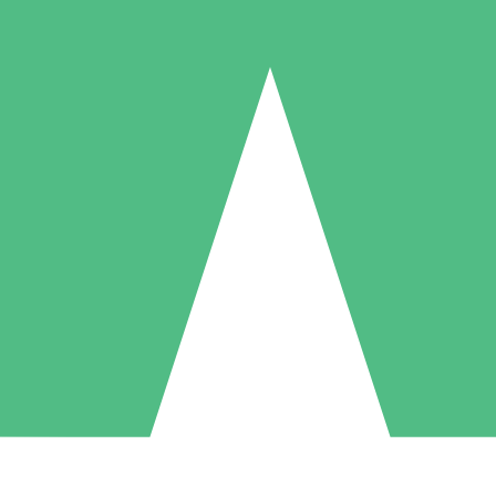
Pacotes de Créditos Individuais
gue conforme o uso com créditos de download. Sem compromisso mens
1 Download
5 Downloads
10 Downloads
10
15
20
US$
00
US$
00
US$
00