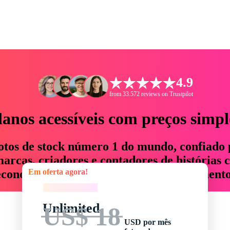
4.9
from 33.572 reviews on Trustpilot
lanos acessíveis com preços simpl
otos de stock número 1 do mundo, confiado 
rcas, criadores e contadores de histórias 
Em oferta agora!
economizam até 76% em tempo e orçamento
Em oferta agora!
Unlimited
US$ 18
USD por mês