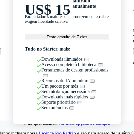
faturado
US$ 15
anualmente
o
Para criadores maiores que produzem em escala e
exigem liberdade criativa
e
Teste gratuito de 7 dias
Tudo no Starter, mais:
Downloads ilimitados
Acesso completo à biblioteca
Ferramentas de design profissionais
Recursos de IA premium
Um pacote por mês
Sem atribuição necessária
Downloads mais rápidos
Suporte prioritário
Sem anúncios
Não quer assinar?
Ver mais opções de compra
lanos incluem nossa
Licença Pro Padrão
e são para acesso de usuário ú