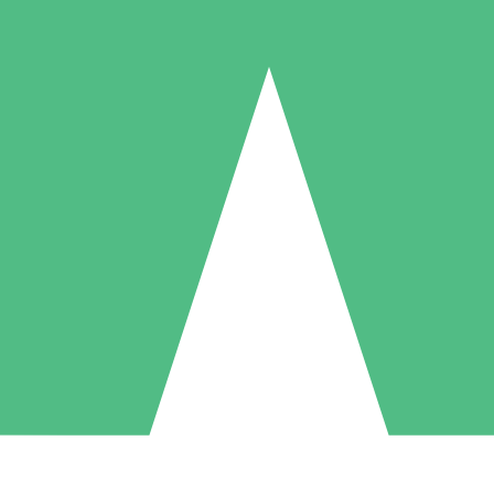
Pacotes de Créditos Individuais
gue conforme o uso com créditos de download. Sem compromisso mens
1 Download
5 Downloads
10 Downloads
10
15
20
US$
00
US$
00
US$
00