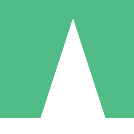
Pacotes de Créditos Individuais
gue conforme o uso com créditos de download. Sem compromisso mens
1 Download
5 Downloads
10 Downloads
10
15
20
US$
00
US$
00
US$
00