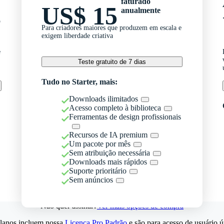
faturado
US$ 15
anualmente
o
Para criadores maiores que produzem em escala e
exigem liberdade criativa
e
Teste gratuito de 7 dias
Tudo no Starter, mais:
Downloads ilimitados
Acesso completo à biblioteca
Ferramentas de design profissionais
Recursos de IA premium
Um pacote por mês
Sem atribuição necessária
Downloads mais rápidos
Suporte prioritário
Sem anúncios
Não quer assinar?
Ver mais opções de compra
lanos incluem nossa
Licença Pro Padrão
e são para acesso de usuário ú