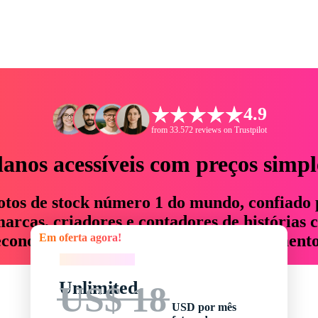
4.9
from 33.572 reviews on Trustpilot
lanos acessíveis com preços simpl
otos de stock número 1 do mundo, confiado 
rcas, criadores e contadores de histórias 
Em oferta agora!
economizam até 76% em tempo e orçamento
Em oferta agora!
Unlimited
US$ 18
USD por mês