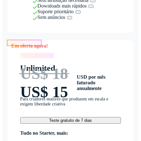
Sem atribuição necessária
Downloads mais rápidos
Suporte prioritário
Sem anúncios
Em oferta agora!
Em oferta agora!
Unlimited
US$ 18
USD por mês
faturado
US$ 15
anualmente
Para criadores maiores que produzem em escala e
exigem liberdade criativa
Teste gratuito de 7 dias
Tudo no Starter, mais: