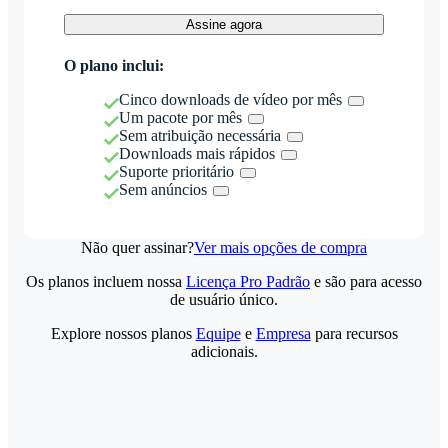
Assine agora
O plano inclui:
Cinco downloads de vídeo por mês
Um pacote por mês
Sem atribuição necessária
Downloads mais rápidos
Suporte prioritário
Sem anúncios
Não quer assinar?
Ver mais opções de compra
Os planos incluem nossa
Licença Pro Padrão
e são para acesso
de usuário único.
Explore nossos planos
Equipe
e
Empresa
para recursos
adicionais.