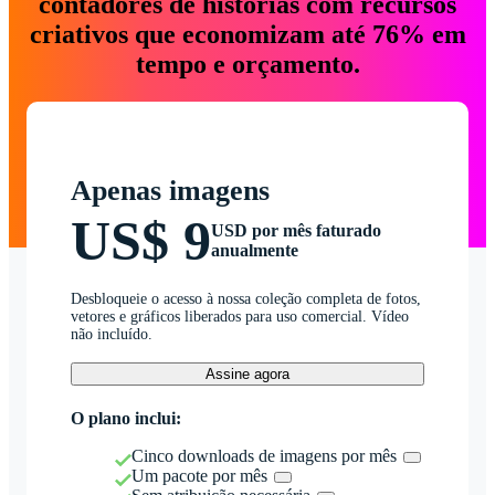
contadores de histórias com recursos
criativos que economizam até 76% em
tempo e orçamento.
Apenas imagens
US$ 9
USD por mês faturado
anualmente
Desbloqueie o acesso à nossa coleção completa de fotos,
vetores e gráficos liberados para uso comercial. Vídeo
não incluído.
Assine agora
O plano inclui:
Cinco downloads de imagens por mês
Um pacote por mês