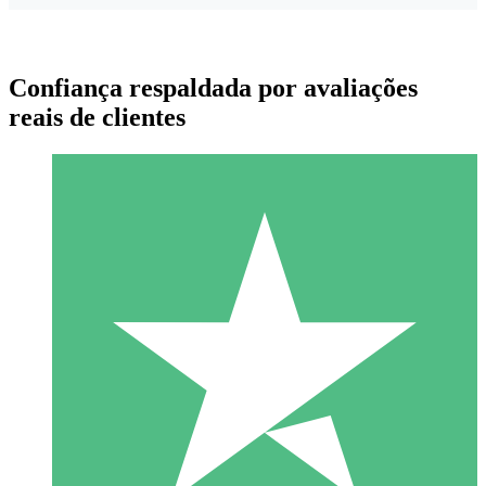
Confiança respaldada por avaliações
reais de clientes
Pacotes de Créditos Individuais
Pague conforme o uso com créditos de download. Sem
compromisso mensal.
1 Download
10
US$
00