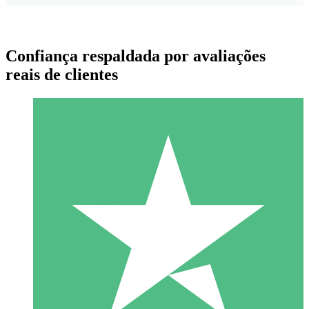
Confiança respaldada por avaliações
reais de clientes
Pacotes de Créditos Individuais
Pague conforme o uso com créditos de download. Sem
compromisso mensal.
1 Download
10
US$
00