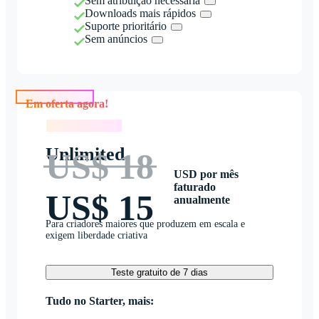
Sem atribuição necessária
Downloads mais rápidos
Suporte prioritário
Sem anúncios
Em oferta agora!
Em oferta agora!
Unlimited
US$ 18
USD por mês
faturado
US$ 15
anualmente
Para criadores maiores que produzem em escala e
exigem liberdade criativa
Teste gratuito de 7 dias
Tudo no Starter, mais: