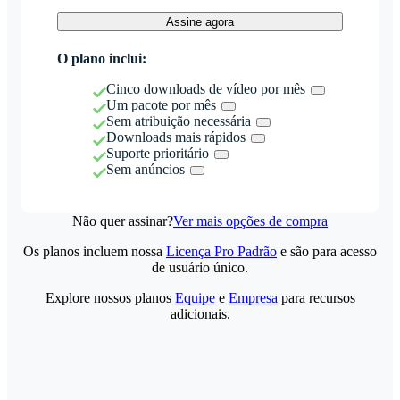
Assine agora
O plano inclui:
Cinco downloads de vídeo por mês
Um pacote por mês
Sem atribuição necessária
Downloads mais rápidos
Suporte prioritário
Sem anúncios
Não quer assinar?
Ver mais opções de compra
Os planos incluem nossa
Licença Pro Padrão
e são para acesso
de usuário único.
Explore nossos planos
Equipe
e
Empresa
para recursos
adicionais.