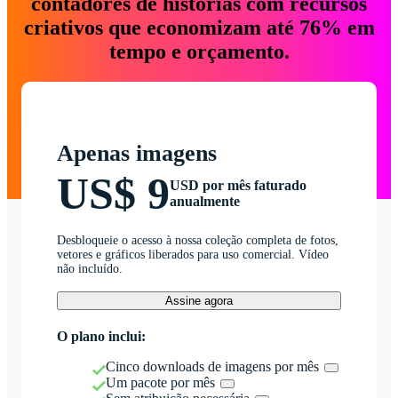
contadores de histórias com recursos
criativos que economizam até 76% em
tempo e orçamento.
Apenas imagens
US$ 9
USD por mês faturado
anualmente
Desbloqueie o acesso à nossa coleção completa de fotos,
vetores e gráficos liberados para uso comercial. Vídeo
não incluído.
Assine agora
O plano inclui:
Cinco downloads de imagens por mês
Um pacote por mês