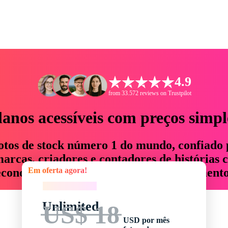
4.9
from 33.572 reviews on Trustpilot
lanos acessíveis com preços simpl
otos de stock número 1 do mundo, confiado 
rcas, criadores e contadores de histórias 
Em oferta agora!
economizam até 76% em tempo e orçamento
Em oferta agora!
Unlimited
US$ 18
USD por mês