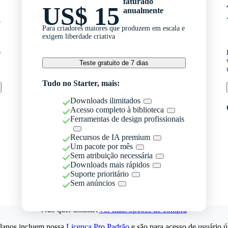
faturado
US$ 15
anualmente
o
Para criadores maiores que produzem em escala e
exigem liberdade criativa
e
Teste gratuito de 7 dias
Tudo no Starter, mais:
Downloads ilimitados
Acesso completo à biblioteca
Ferramentas de design profissionais
Recursos de IA premium
Um pacote por mês
Sem atribuição necessária
Downloads mais rápidos
Suporte prioritário
Sem anúncios
Não quer assinar?
Ver mais opções de compra
lanos incluem nossa
Licença Pro Padrão
e são para acesso de usuário ú