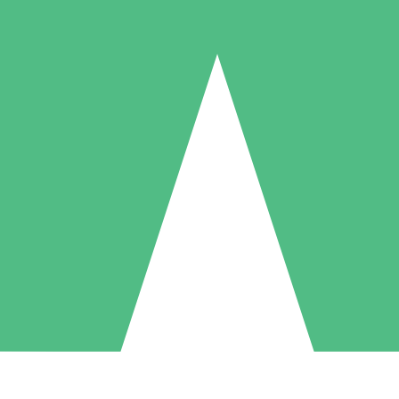
Pacotes de Créditos Individuais
gue conforme o uso com créditos de download. Sem compromisso mens
1 Download
5 Downloads
10 Downloads
10
15
20
US$
00
US$
00
US$
00