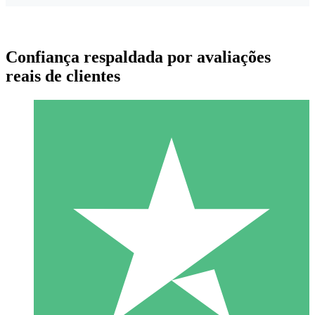
Confiança respaldada por avaliações
reais de clientes
Pacotes de Créditos Individuais
Pague conforme o uso com créditos de download. Sem
compromisso mensal.
1 Download
10
US$
00