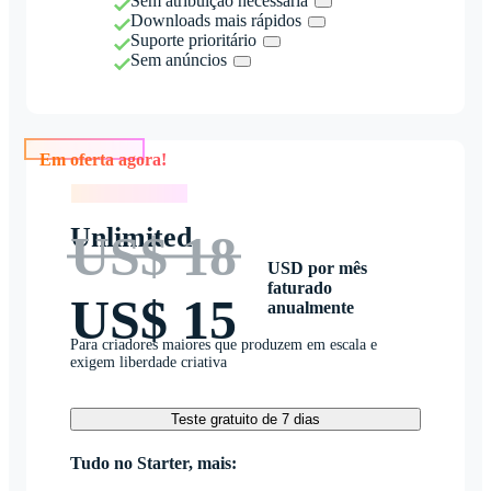
Sem atribuição necessária
Downloads mais rápidos
Suporte prioritário
Sem anúncios
Em oferta agora!
Em oferta agora!
Unlimited
US$ 18
USD por mês
faturado
US$ 15
anualmente
Para criadores maiores que produzem em escala e
exigem liberdade criativa
Teste gratuito de 7 dias
Tudo no Starter, mais: