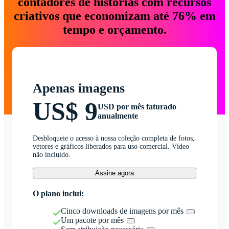
contadores de histórias com recursos
criativos que economizam até 76% em
tempo e orçamento.
Apenas imagens
US$ 9
USD por mês faturado
anualmente
Desbloqueie o acesso à nossa coleção completa de fotos,
vetores e gráficos liberados para uso comercial. Vídeo
não incluído.
Assine agora
O plano inclui:
Cinco downloads de imagens por mês
Um pacote por mês