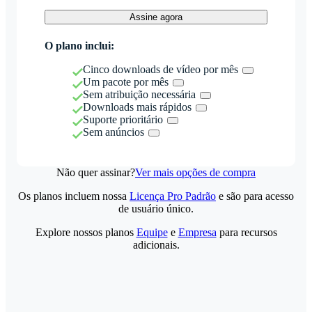
Assine agora
O plano inclui:
Cinco downloads de vídeo por mês
Um pacote por mês
Sem atribuição necessária
Downloads mais rápidos
Suporte prioritário
Sem anúncios
Não quer assinar?
Ver mais opções de compra
Os planos incluem nossa
Licença Pro Padrão
e são para acesso
de usuário único.
Explore nossos planos
Equipe
e
Empresa
para recursos
adicionais.