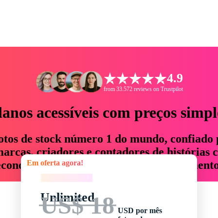
4.9
from 33.572 reviews on Trustpilot
lanos acessíveis com preços simpl
otos de stock número 1 do mundo, confiado 
rcas, criadores e contadores de histórias 
Em oferta agora!
economizam até 76% em tempo e orçamento
Em oferta agora!
Unlimited
US$ 18
USD por mês