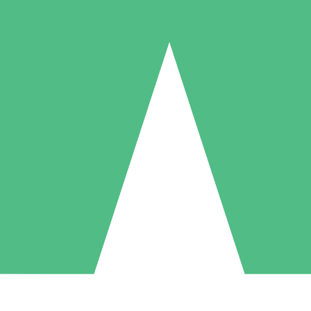
Pacotes de Créditos Individuais
gue conforme o uso com créditos de download. Sem compromisso mens
1 Download
5 Downloads
10 Downloads
10
15
20
US$
00
US$
00
US$
00