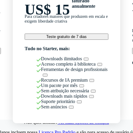
faturado
US$ 15
anualmente
o
Para criadores maiores que produzem em escala e
exigem liberdade criativa
e
Teste gratuito de 7 dias
Tudo no Starter, mais:
Downloads ilimitados
Acesso completo à biblioteca
Ferramentas de design profissionais
Recursos de IA premium
Um pacote por mês
Sem atribuição necessária
Downloads mais rápidos
Suporte prioritário
Sem anúncios
Não quer assinar?
Ver mais opções de compra
lanos incluem nossa
Licença Pro Padrão
e são para acesso de usuário ú