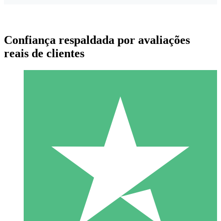
Confiança respaldada por avaliações
reais de clientes
Pacotes de Créditos Individuais
Pague conforme o uso com créditos de download. Sem
compromisso mensal.
1 Download
10
US$
00