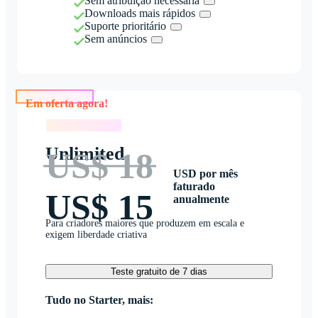
Sem atribuição necessária
Downloads mais rápidos
Suporte prioritário
Sem anúncios
Em oferta agora!
Em oferta agora!
Unlimited
US$ 18
USD por mês
faturado
US$ 15
anualmente
Para criadores maiores que produzem em escala e
exigem liberdade criativa
Teste gratuito de 7 dias
Tudo no Starter, mais: