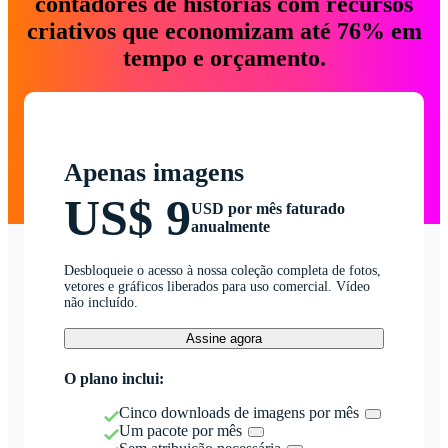
contadores de histórias com recursos
criativos que economizam até 76% em
tempo e orçamento.
Apenas imagens
US$ 9
USD por mês faturado
anualmente
Desbloqueie o acesso à nossa coleção completa de fotos,
vetores e gráficos liberados para uso comercial. Vídeo
não incluído.
Assine agora
O plano inclui:
Cinco downloads de imagens por mês
Um pacote por mês