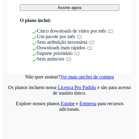
Assine agora
O plano inclui:
Cinco downloads de vídeo por mês
Um pacote por mês
Sem atribuição necessária
Downloads mais rápidos
Suporte prioritário
Sem anúncios
Não quer assinar?
Ver mais opções de compra
Os planos incluem nossa
Licença Pro Padrão
e são para acesso
de usuário único.
Explore nossos planos
Equipe
e
Empresa
para recursos
adicionais.