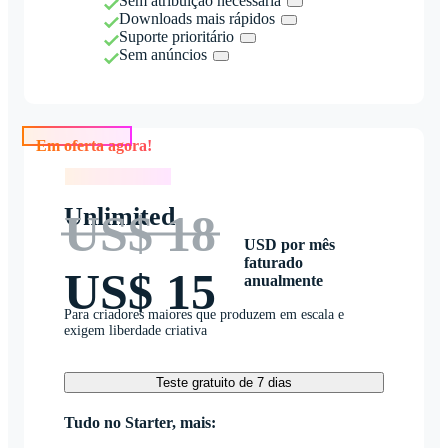
Sem atribuição necessária
Downloads mais rápidos
Suporte prioritário
Sem anúncios
Em oferta agora!
Em oferta agora!
Unlimited
US$ 18
USD por mês
faturado
US$ 15
anualmente
Para criadores maiores que produzem em escala e
exigem liberdade criativa
Teste gratuito de 7 dias
Tudo no Starter, mais: