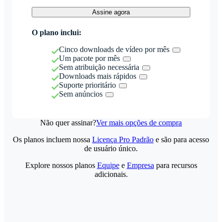
Assine agora
O plano inclui:
Cinco downloads de vídeo por mês
Um pacote por mês
Sem atribuição necessária
Downloads mais rápidos
Suporte prioritário
Sem anúncios
Não quer assinar?
Ver mais opções de compra
Os planos incluem nossa
Licença Pro Padrão
e são para acesso
de usuário único.
Explore nossos planos
Equipe
e
Empresa
para recursos
adicionais.