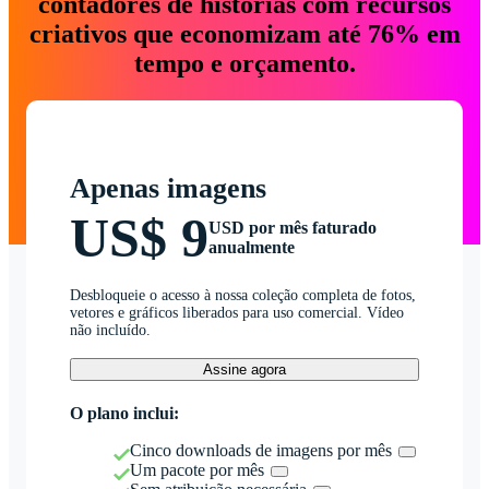
contadores de histórias com recursos
criativos que economizam até 76% em
tempo e orçamento.
Apenas imagens
US$ 9
USD por mês faturado
anualmente
Desbloqueie o acesso à nossa coleção completa de fotos,
vetores e gráficos liberados para uso comercial. Vídeo
não incluído.
Assine agora
O plano inclui:
Cinco downloads de imagens por mês
Um pacote por mês