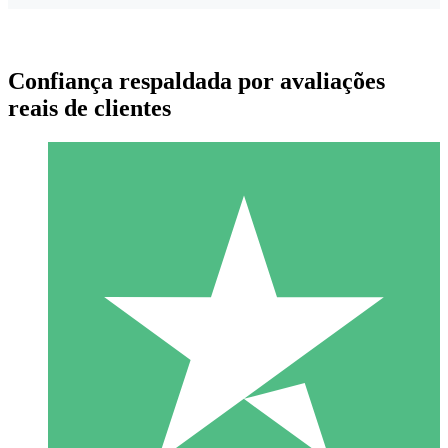
Confiança respaldada por avaliações
reais de clientes
Pacotes de Créditos Individuais
Pague conforme o uso com créditos de download. Sem
compromisso mensal.
1 Download
10
US$
00