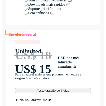
Sem atribuição necessária
Downloads mais rápidos
Suporte prioritário
Sem anúncios
Em oferta agora!
Em oferta agora!
Unlimited
US$ 18
USD por mês
faturado
US$ 15
anualmente
Para criadores maiores que produzem em escala e
exigem liberdade criativa
Teste gratuito de 7 dias
Tudo no Starter, mais: