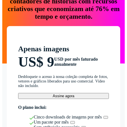
contadores de histórias com recursos
criativos que economizam até 76% em
tempo e orçamento.
Apenas imagens
US$ 9
USD por mês faturado
anualmente
Desbloqueie o acesso à nossa coleção completa de fotos,
vetores e gráficos liberados para uso comercial. Vídeo
não incluído.
Assine agora
O plano inclui:
Cinco downloads de imagens por mês
Um pacote por mês