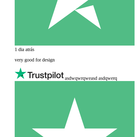
1 dia atrás
very good for design
asdwqwrqweasd asdqwerq