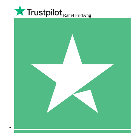
Rahel FridAng