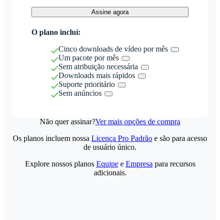
Assine agora
O plano inclui:
Cinco downloads de vídeo por mês
Um pacote por mês
Sem atribuição necessária
Downloads mais rápidos
Suporte prioritário
Sem anúncios
Não quer assinar?
Ver mais opções de compra
Os planos incluem nossa
Licença Pro Padrão
e são para acesso
de usuário único.
Explore nossos planos
Equipe
e
Empresa
para recursos
adicionais.