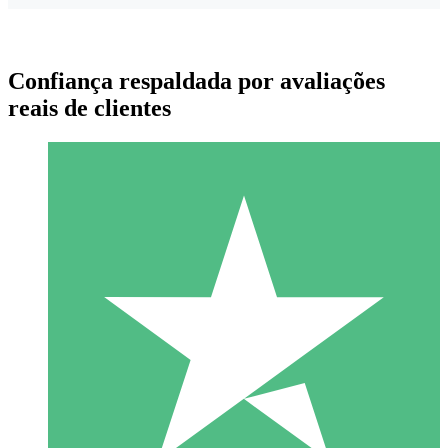
Confiança respaldada por avaliações
reais de clientes
Pacotes de Créditos Individuais
Pague conforme o uso com créditos de download. Sem
compromisso mensal.
1 Download
10
US$
00