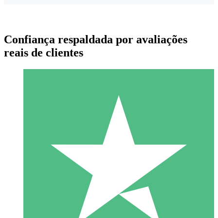
Confiança respaldada por avaliações
reais de clientes
Pacotes de Créditos Individuais
Pague conforme o uso com créditos de download. Sem
compromisso mensal.
1 Download
10
US$
00