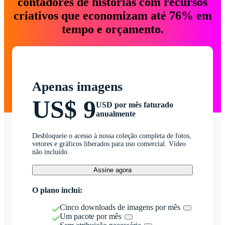
contadores de histórias com recursos
criativos que economizam até 76% em
tempo e orçamento.
Apenas imagens
US$ 9
USD por mês faturado
anualmente
Desbloqueie o acesso à nossa coleção completa de fotos,
vetores e gráficos liberados para uso comercial. Vídeo
não incluído.
Assine agora
O plano inclui:
Cinco downloads de imagens por mês
Um pacote por mês