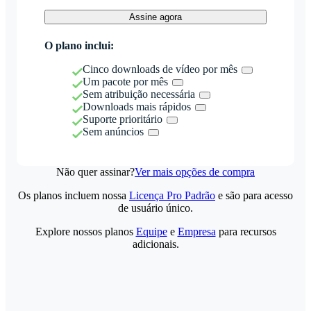
Assine agora
O plano inclui:
Cinco downloads de vídeo por mês
Um pacote por mês
Sem atribuição necessária
Downloads mais rápidos
Suporte prioritário
Sem anúncios
Não quer assinar?
Ver mais opções de compra
Os planos incluem nossa
Licença Pro Padrão
e são para acesso
de usuário único.
Explore nossos planos
Equipe
e
Empresa
para recursos
adicionais.