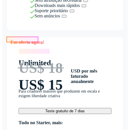
Sem atribuição necessária
Downloads mais rápidos
Suporte prioritário
Sem anúncios
Em oferta agora!
Em oferta agora!
Unlimited
US$ 18
USD por mês
faturado
US$ 15
anualmente
Para criadores maiores que produzem em escala e
exigem liberdade criativa
Teste gratuito de 7 dias
Tudo no Starter, mais: