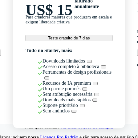
faturado
US$ 15
anualmente
o
Para criadores maiores que produzem em escala e
exigem liberdade criativa
e
Teste gratuito de 7 dias
Tudo no Starter, mais:
Downloads ilimitados
Acesso completo à biblioteca
Ferramentas de design profissionais
Recursos de IA premium
Um pacote por mês
Sem atribuição necessária
Downloads mais rápidos
Suporte prioritário
Sem anúncios
Não quer assinar?
Ver mais opções de compra
lanos incluem nossa
Licença Pro Padrão
e são para acesso de usuário ú