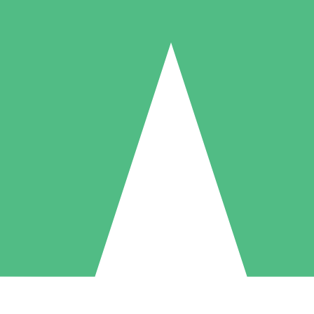
Pacotes de Créditos Individuais
gue conforme o uso com créditos de download. Sem compromisso mens
1 Download
5 Downloads
10 Downloads
10
15
20
US$
00
US$
00
US$
00