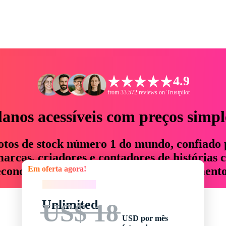
4.9
from 33.572 reviews on Trustpilot
lanos acessíveis com preços simpl
otos de stock número 1 do mundo, confiado 
rcas, criadores e contadores de histórias 
Em oferta agora!
economizam até 76% em tempo e orçamento
Em oferta agora!
Unlimited
US$ 18
USD por mês