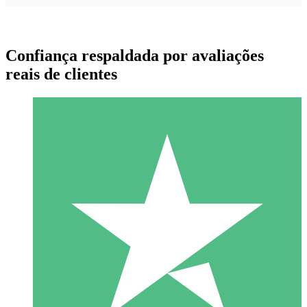
Confiança respaldada por avaliações
reais de clientes
Pacotes de Créditos Individuais
Pague conforme o uso com créditos de download. Sem
compromisso mensal.
1 Download
10
US$
00