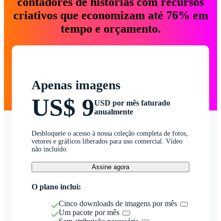
contadores de histórias com recursos
criativos que economizam até 76% em
tempo e orçamento.
Apenas imagens
US$ 9
USD por mês faturado
anualmente
Desbloqueie o acesso à nossa coleção completa de fotos,
vetores e gráficos liberados para uso comercial. Vídeo
não incluído.
Assine agora
O plano inclui:
Cinco downloads de imagens por mês
Um pacote por mês