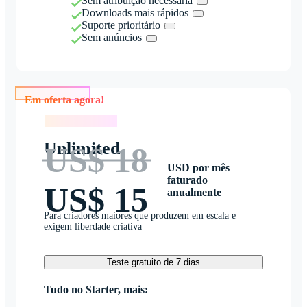
Sem atribuição necessária
Downloads mais rápidos
Suporte prioritário
Sem anúncios
Em oferta agora!
Em oferta agora!
Unlimited
US$ 18
USD por mês
faturado
US$ 15
anualmente
Para criadores maiores que produzem em escala e
exigem liberdade criativa
Teste gratuito de 7 dias
Tudo no Starter, mais: