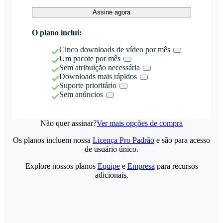
Assine agora
O plano inclui:
Cinco downloads de vídeo por mês
Um pacote por mês
Sem atribuição necessária
Downloads mais rápidos
Suporte prioritário
Sem anúncios
Não quer assinar?
Ver mais opções de compra
Os planos incluem nossa
Licença Pro Padrão
e são para acesso
de usuário único.
Explore nossos planos
Equipe
e
Empresa
para recursos
adicionais.