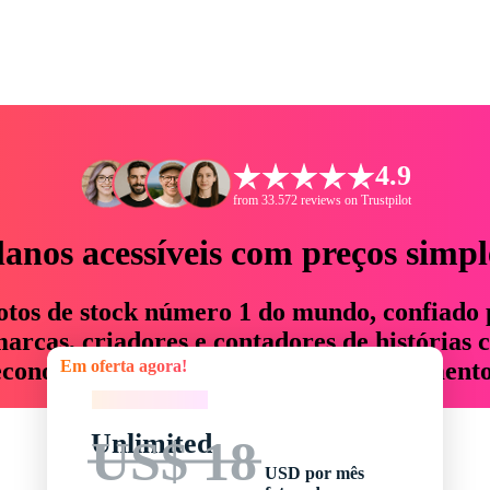
4.9
from 33.572 reviews on Trustpilot
lanos acessíveis com preços simpl
otos de stock número 1 do mundo, confiado 
rcas, criadores e contadores de histórias 
Em oferta agora!
economizam até 76% em tempo e orçamento
Em oferta agora!
Unlimited
US$ 18
USD por mês