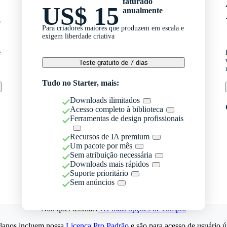
faturado
US$ 15
anualmente
o
Para criadores maiores que produzem em escala e
exigem liberdade criativa
e
Teste gratuito de 7 dias
Tudo no Starter, mais:
Downloads ilimitados
Acesso completo à biblioteca
Ferramentas de design profissionais
Recursos de IA premium
Um pacote por mês
Sem atribuição necessária
Downloads mais rápidos
Suporte prioritário
Sem anúncios
Não quer assinar?
Ver mais opções de compra
lanos incluem nossa
Licença Pro Padrão
e são para acesso de usuário ú