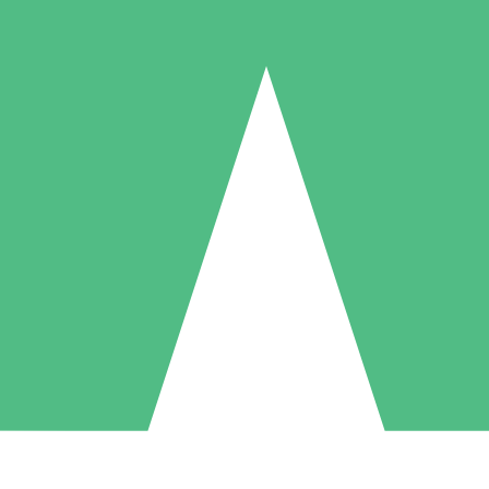
Pacotes de Créditos Individuais
gue conforme o uso com créditos de download. Sem compromisso mens
1 Download
5 Downloads
10 Downloads
10
15
20
US$
00
US$
00
US$
00