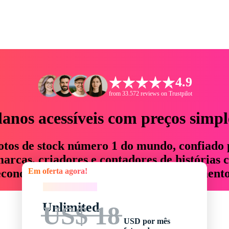
4.9
from 33.572 reviews on Trustpilot
lanos acessíveis com preços simpl
otos de stock número 1 do mundo, confiado 
rcas, criadores e contadores de histórias 
Em oferta agora!
economizam até 76% em tempo e orçamento
Em oferta agora!
Unlimited
US$ 18
USD por mês