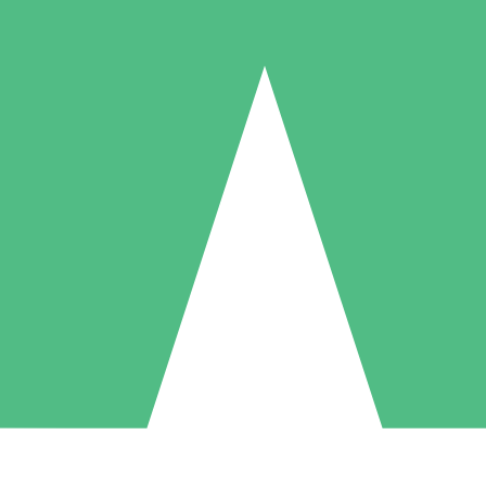
Pacotes de Créditos Individuais
gue conforme o uso com créditos de download. Sem compromisso mens
1 Download
5 Downloads
10 Downloads
10
15
20
US$
00
US$
00
US$
00