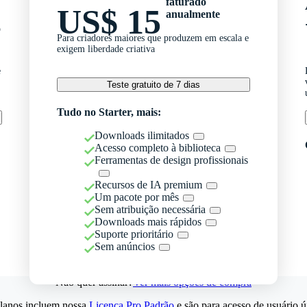
faturado
US$ 15
anualmente
o
Para criadores maiores que produzem em escala e
exigem liberdade criativa
e
Teste gratuito de 7 dias
Tudo no Starter, mais:
Downloads ilimitados
Acesso completo à biblioteca
Ferramentas de design profissionais
Recursos de IA premium
Um pacote por mês
Sem atribuição necessária
Downloads mais rápidos
Suporte prioritário
Sem anúncios
Não quer assinar?
Ver mais opções de compra
lanos incluem nossa
Licença Pro Padrão
e são para acesso de usuário ú