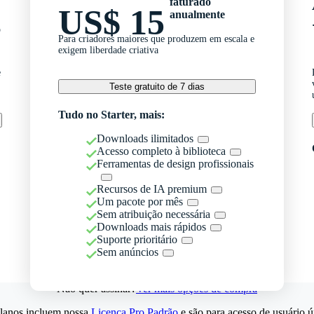
faturado
US$ 15
anualmente
o
Para criadores maiores que produzem em escala e
exigem liberdade criativa
e
Teste gratuito de 7 dias
Tudo no Starter, mais:
Downloads ilimitados
Acesso completo à biblioteca
Ferramentas de design profissionais
Recursos de IA premium
Um pacote por mês
Sem atribuição necessária
Downloads mais rápidos
Suporte prioritário
Sem anúncios
Não quer assinar?
Ver mais opções de compra
lanos incluem nossa
Licença Pro Padrão
e são para acesso de usuário ú