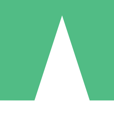
Pacotes de Créditos Individuais
gue conforme o uso com créditos de download. Sem compromisso mens
1 Download
5 Downloads
10 Downloads
10
15
20
US$
00
US$
00
US$
00