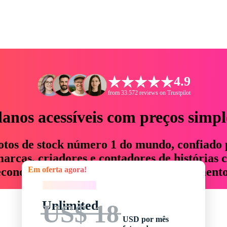
4.9
from 33.572 reviews on Trustpilot
lanos acessíveis com preços simpl
otos de stock número 1 do mundo, confiado 
rcas, criadores e contadores de histórias 
Em oferta agora!
economizam até 76% em tempo e orçamento
Em oferta agora!
Unlimited
US$ 18
USD por mês