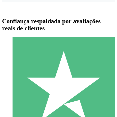
Confiança respaldada por avaliações
reais de clientes
Pacotes de Créditos Individuais
Pague conforme o uso com créditos de download. Sem
compromisso mensal.
1 Download
10
US$
00