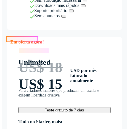
Sem atribuição necessária
Downloads mais rápidos
Suporte prioritário
Sem anúncios
Em oferta agora!
Em oferta agora!
Unlimited
US$ 18
USD por mês
faturado
US$ 15
anualmente
Para criadores maiores que produzem em escala e
exigem liberdade criativa
Teste gratuito de 7 dias
Tudo no Starter, mais: