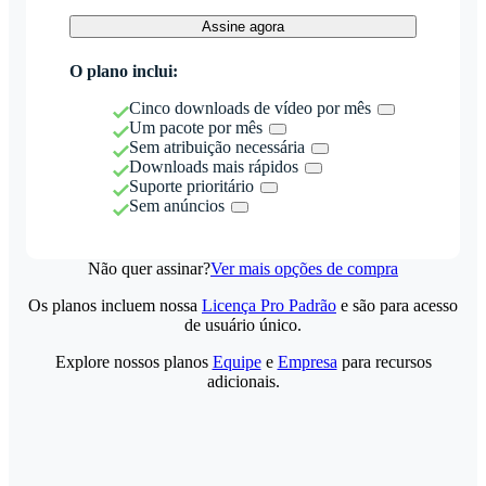
Assine agora
O plano inclui:
Cinco downloads de vídeo por mês
Um pacote por mês
Sem atribuição necessária
Downloads mais rápidos
Suporte prioritário
Sem anúncios
Não quer assinar?
Ver mais opções de compra
Os planos incluem nossa
Licença Pro Padrão
e são para acesso
de usuário único.
Explore nossos planos
Equipe
e
Empresa
para recursos
adicionais.