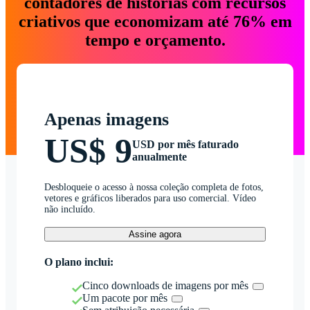
contadores de histórias com recursos
criativos que economizam até 76% em
tempo e orçamento.
Apenas imagens
US$ 9
USD por mês faturado
anualmente
Desbloqueie o acesso à nossa coleção completa de fotos,
vetores e gráficos liberados para uso comercial. Vídeo
não incluído.
Assine agora
O plano inclui:
Cinco downloads de imagens por mês
Um pacote por mês