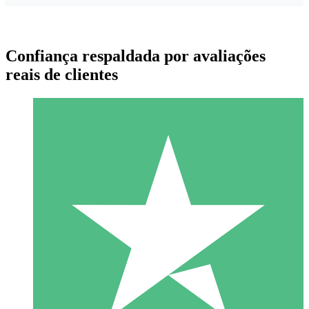
Confiança respaldada por avaliações
reais de clientes
Pacotes de Créditos Individuais
Pague conforme o uso com créditos de download. Sem
compromisso mensal.
1 Download
10
US$
00