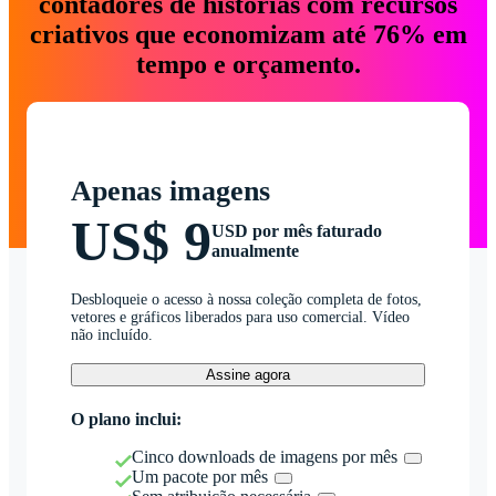
contadores de histórias com recursos
criativos que economizam até 76% em
tempo e orçamento.
Apenas imagens
US$ 9
USD por mês faturado
anualmente
Desbloqueie o acesso à nossa coleção completa de fotos,
vetores e gráficos liberados para uso comercial. Vídeo
não incluído.
Assine agora
O plano inclui:
Cinco downloads de imagens por mês
Um pacote por mês