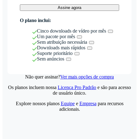
Assine agora
O plano inclui:
Cinco downloads de vídeo por mês
Um pacote por mês
Sem atribuição necessária
Downloads mais rápidos
Suporte prioritário
Sem anúncios
Não quer assinar?
Ver mais opções de compra
Os planos incluem nossa
Licença Pro Padrão
e são para acesso
de usuário único.
Explore nossos planos
Equipe
e
Empresa
para recursos
adicionais.