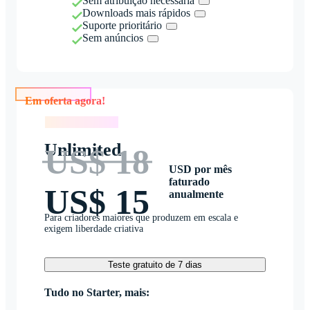
Sem atribuição necessária
Downloads mais rápidos
Suporte prioritário
Sem anúncios
Em oferta agora!
Em oferta agora!
Unlimited
US$ 18
USD por mês
faturado
US$ 15
anualmente
Para criadores maiores que produzem em escala e
exigem liberdade criativa
Teste gratuito de 7 dias
Tudo no Starter, mais: