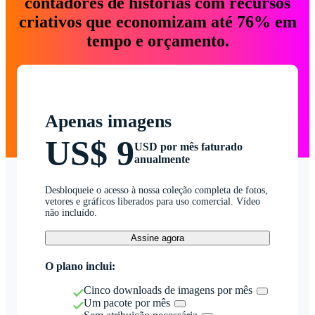
contadores de histórias com recursos
criativos que economizam até 76% em
tempo e orçamento.
Apenas imagens
US$ 9
USD por mês faturado
anualmente
Desbloqueie o acesso à nossa coleção completa de fotos,
vetores e gráficos liberados para uso comercial. Vídeo
não incluído.
Assine agora
O plano inclui:
Cinco downloads de imagens por mês
Um pacote por mês