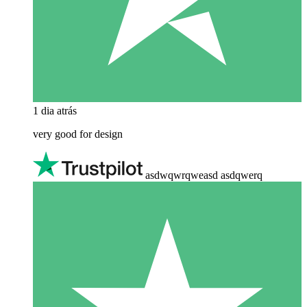
1 dia atrás
very good for design
asdwqwrqweasd asdqwerq