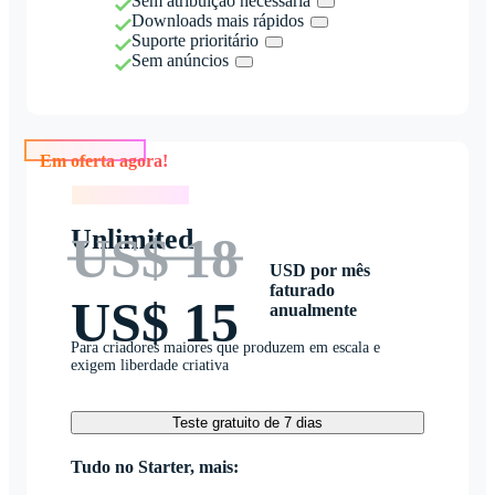
Sem atribuição necessária
Downloads mais rápidos
Suporte prioritário
Sem anúncios
Em oferta agora!
Em oferta agora!
Unlimited
US$ 18
USD por mês
faturado
US$ 15
anualmente
Para criadores maiores que produzem em escala e
exigem liberdade criativa
Teste gratuito de 7 dias
Tudo no Starter, mais: