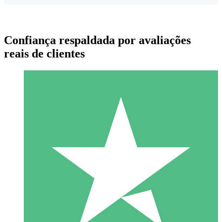
Confiança respaldada por avaliações
reais de clientes
Pacotes de Créditos Individuais
Pague conforme o uso com créditos de download. Sem
compromisso mensal.
1 Download
10
US$
00