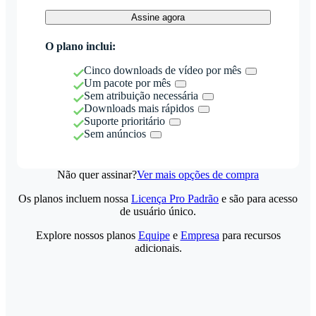
Assine agora
O plano inclui:
Cinco downloads de vídeo por mês
Um pacote por mês
Sem atribuição necessária
Downloads mais rápidos
Suporte prioritário
Sem anúncios
Não quer assinar?
Ver mais opções de compra
Os planos incluem nossa
Licença Pro Padrão
e são para acesso
de usuário único.
Explore nossos planos
Equipe
e
Empresa
para recursos
adicionais.