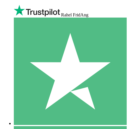
Rahel FridAng