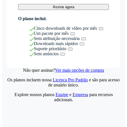
Assine agora
O plano inclui:
Cinco downloads de vídeo por mês
Um pacote por mês
Sem atribuição necessária
Downloads mais rápidos
Suporte prioritário
Sem anúncios
Não quer assinar?
Ver mais opções de compra
Os planos incluem nossa
Licença Pro Padrão
e são para acesso
de usuário único.
Explore nossos planos
Equipe
e
Empresa
para recursos
adicionais.