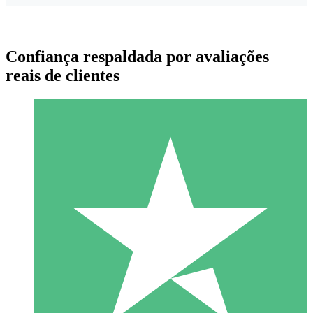
Confiança respaldada por avaliações
reais de clientes
Pacotes de Créditos Individuais
Pague conforme o uso com créditos de download. Sem
compromisso mensal.
1 Download
10
US$
00