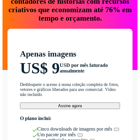
contadores de histórias com recursos
criativos que economizam até 76% em
tempo e orçamento.
Apenas imagens
US$ 9
USD por mês faturado
anualmente
Desbloqueie o acesso à nossa coleção completa de fotos,
vetores e gráficos liberados para uso comercial. Vídeo
não incluído.
Assine agora
O plano inclui:
Cinco downloads de imagens por mês
Um pacote por mês