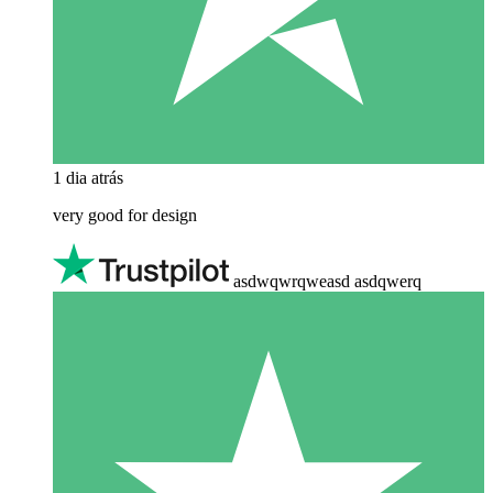
1 dia atrás
very good for design
asdwqwrqweasd asdqwerq