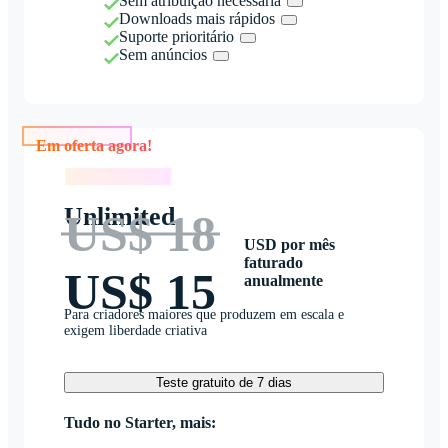
Sem atribuição necessária
Downloads mais rápidos
Suporte prioritário
Sem anúncios
Em oferta agora!
Em oferta agora!
Unlimited
US$ 18
USD por mês
faturado
US$ 15
anualmente
Para criadores maiores que produzem em escala e
exigem liberdade criativa
Teste gratuito de 7 dias
Tudo no Starter, mais: