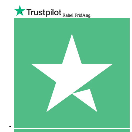
Rahel FridAng