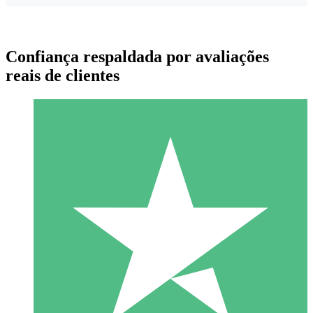
Confiança respaldada por avaliações
reais de clientes
Pacotes de Créditos Individuais
Pague conforme o uso com créditos de download. Sem
compromisso mensal.
1 Download
10
US$
00