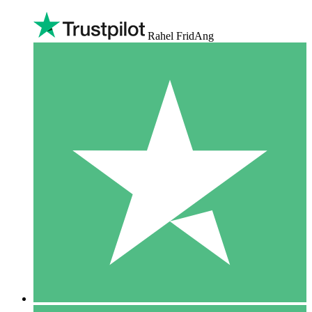
Rahel FridAng