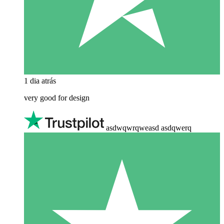
1 dia atrás
very good for design
asdwqwrqweasd asdqwerq