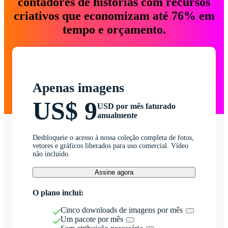
contadores de histórias com recursos
criativos que economizam até 76% em
tempo e orçamento.
Apenas imagens
US$ 9
USD por mês faturado
anualmente
Desbloqueie o acesso à nossa coleção completa de fotos,
vetores e gráficos liberados para uso comercial. Vídeo
não incluído.
Assine agora
O plano inclui:
Cinco downloads de imagens por mês
Um pacote por mês