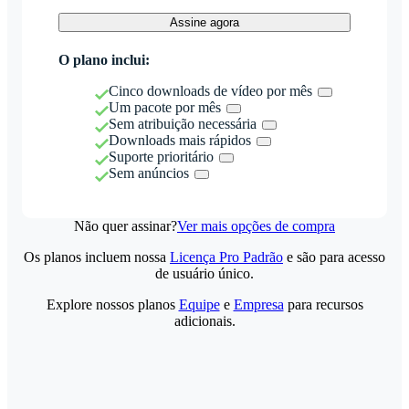
Assine agora
O plano inclui:
Cinco downloads de vídeo por mês
Um pacote por mês
Sem atribuição necessária
Downloads mais rápidos
Suporte prioritário
Sem anúncios
Não quer assinar?
Ver mais opções de compra
Os planos incluem nossa
Licença Pro Padrão
e são para acesso
de usuário único.
Explore nossos planos
Equipe
e
Empresa
para recursos
adicionais.