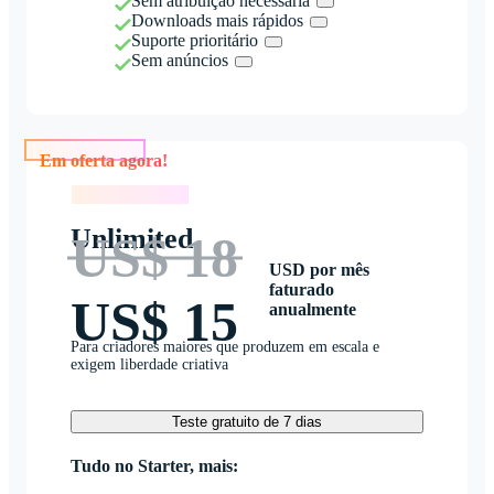
Sem atribuição necessária
Downloads mais rápidos
Suporte prioritário
Sem anúncios
Em oferta agora!
Em oferta agora!
Unlimited
US$ 18
USD por mês
faturado
US$ 15
anualmente
Para criadores maiores que produzem em escala e
exigem liberdade criativa
Teste gratuito de 7 dias
Tudo no Starter, mais: