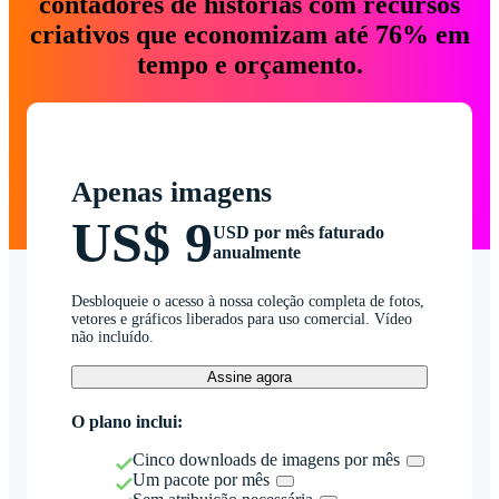
contadores de histórias com recursos
criativos que economizam até 76% em
tempo e orçamento.
Apenas imagens
US$ 9
USD por mês faturado
anualmente
Desbloqueie o acesso à nossa coleção completa de fotos,
vetores e gráficos liberados para uso comercial. Vídeo
não incluído.
Assine agora
O plano inclui:
Cinco downloads de imagens por mês
Um pacote por mês