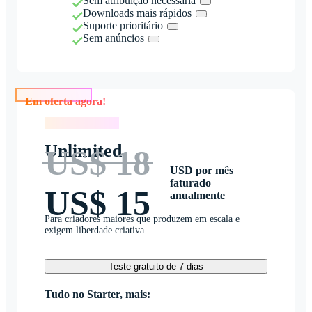
Sem atribuição necessária
Downloads mais rápidos
Suporte prioritário
Sem anúncios
Em oferta agora!
Em oferta agora!
Unlimited
US$ 18
USD por mês
faturado
US$ 15
anualmente
Para criadores maiores que produzem em escala e
exigem liberdade criativa
Teste gratuito de 7 dias
Tudo no Starter, mais: