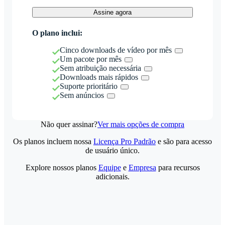
Assine agora
O plano inclui:
Cinco downloads de vídeo por mês
Um pacote por mês
Sem atribuição necessária
Downloads mais rápidos
Suporte prioritário
Sem anúncios
Não quer assinar?
Ver mais opções de compra
Os planos incluem nossa
Licença Pro Padrão
e são para acesso
de usuário único.
Explore nossos planos
Equipe
e
Empresa
para recursos
adicionais.