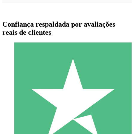
Confiança respaldada por avaliações
reais de clientes
Pacotes de Créditos Individuais
Pague conforme o uso com créditos de download. Sem
compromisso mensal.
1 Download
10
US$
00