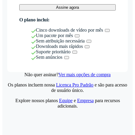
Assine agora
O plano inclui:
Cinco downloads de vídeo por mês
Um pacote por mês
Sem atribuição necessária
Downloads mais rápidos
Suporte prioritário
Sem anúncios
Não quer assinar?
Ver mais opções de compra
Os planos incluem nossa
Licença Pro Padrão
e são para acesso
de usuário único.
Explore nossos planos
Equipe
e
Empresa
para recursos
adicionais.