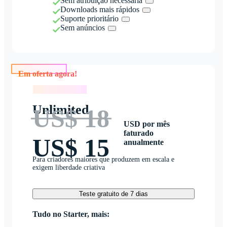
Sem atribuição necessária
Downloads mais rápidos
Suporte prioritário
Sem anúncios
Em oferta agora!
Em oferta agora!
Unlimited
US$ 18
USD por mês
faturado
US$ 15
anualmente
Para criadores maiores que produzem em escala e
exigem liberdade criativa
Teste gratuito de 7 dias
Tudo no Starter, mais: