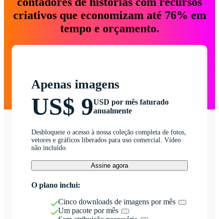
contadores de histórias com recursos
criativos que economizam até 76% em
tempo e orçamento.
Apenas imagens
US$ 9
USD por mês faturado
anualmente
Desbloqueie o acesso à nossa coleção completa de fotos,
vetores e gráficos liberados para uso comercial. Vídeo
não incluído.
Assine agora
O plano inclui:
Cinco downloads de imagens por mês
Um pacote por mês