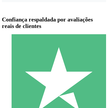
Confiança respaldada por avaliações
reais de clientes
Pacotes de Créditos Individuais
Pague conforme o uso com créditos de download. Sem
compromisso mensal.
1 Download
10
US$
00