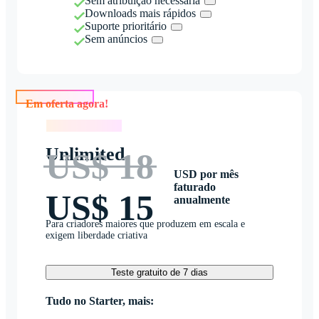
Sem atribuição necessária
Downloads mais rápidos
Suporte prioritário
Sem anúncios
Em oferta agora!
Em oferta agora!
Unlimited
US$ 18
USD por mês
faturado
US$ 15
anualmente
Para criadores maiores que produzem em escala e
exigem liberdade criativa
Teste gratuito de 7 dias
Tudo no Starter, mais: