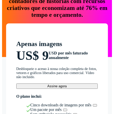
contadores de histórias com recursos
criativos que economizam até 76% em
tempo e orçamento.
Apenas imagens
US$ 9
USD por mês faturado
anualmente
Desbloqueie o acesso à nossa coleção completa de fotos,
vetores e gráficos liberados para uso comercial. Vídeo
não incluído.
Assine agora
O plano inclui:
Cinco downloads de imagens por mês
Um pacote por mês