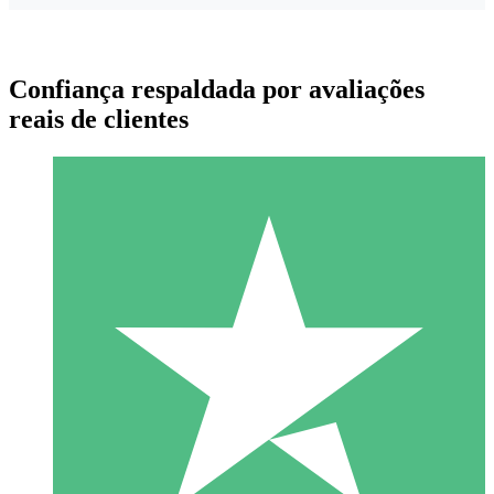
Confiança respaldada por avaliações
reais de clientes
Pacotes de Créditos Individuais
Pague conforme o uso com créditos de download. Sem
compromisso mensal.
1 Download
10
US$
00