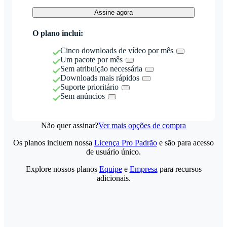
Assine agora
O plano inclui:
Cinco downloads de vídeo por mês
Um pacote por mês
Sem atribuição necessária
Downloads mais rápidos
Suporte prioritário
Sem anúncios
Não quer assinar?
Ver mais opções de compra
Os planos incluem nossa
Licença Pro Padrão
e são para acesso
de usuário único.
Explore nossos planos
Equipe
e
Empresa
para recursos
adicionais.