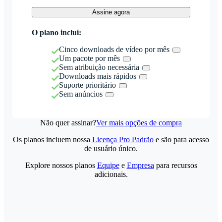
Assine agora
O plano inclui:
Cinco downloads de vídeo por mês
Um pacote por mês
Sem atribuição necessária
Downloads mais rápidos
Suporte prioritário
Sem anúncios
Não quer assinar?
Ver mais opções de compra
Os planos incluem nossa
Licença Pro Padrão
e são para acesso
de usuário único.
Explore nossos planos
Equipe
e
Empresa
para recursos
adicionais.