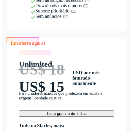
Sem atribuição necessária
Downloads mais rápidos
Suporte prioritário
Sem anúncios
Em oferta agora!
Em oferta agora!
Unlimited
US$ 18
USD por mês
faturado
US$ 15
anualmente
Para criadores maiores que produzem em escala e
exigem liberdade criativa
Teste gratuito de 7 dias
Tudo no Starter, mais: