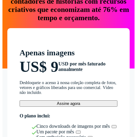
contadores de histórias com recursos
criativos que economizam até 76% em
tempo e orçamento.
Apenas imagens
US$ 9
USD por mês faturado
anualmente
Desbloqueie o acesso à nossa coleção completa de fotos,
vetores e gráficos liberados para uso comercial. Vídeo
não incluído.
Assine agora
O plano inclui:
Cinco downloads de imagens por mês
Um pacote por mês