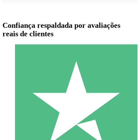
Confiança respaldada por avaliações
reais de clientes
Pacotes de Créditos Individuais
Pague conforme o uso com créditos de download. Sem
compromisso mensal.
1 Download
10
US$
00