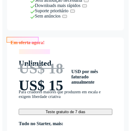
Sem atribuição necessária
Downloads mais rápidos
Suporte prioritário
Sem anúncios
Em oferta agora!
Em oferta agora!
Unlimited
US$ 18
USD por mês
faturado
US$ 15
anualmente
Para criadores maiores que produzem em escala e
exigem liberdade criativa
Teste gratuito de 7 dias
Tudo no Starter, mais: