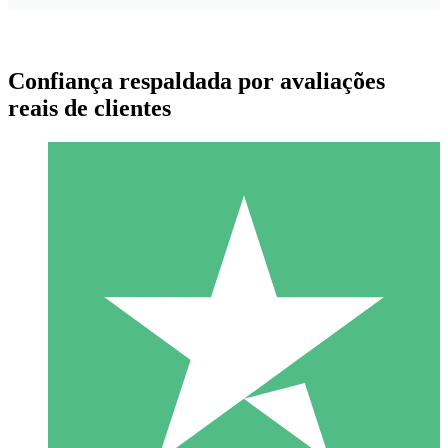
Confiança respaldada por avaliações
reais de clientes
Pacotes de Créditos Individuais
Pague conforme o uso com créditos de download. Sem
compromisso mensal.
1 Download
10
US$
00