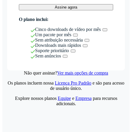
Assine agora
O plano inclui:
Cinco downloads de vídeo por mês
Um pacote por mês
Sem atribuição necessária
Downloads mais rápidos
Suporte prioritário
Sem anúncios
Não quer assinar?
Ver mais opções de compra
Os planos incluem nossa
Licença Pro Padrão
e são para acesso
de usuário único.
Explore nossos planos
Equipe
e
Empresa
para recursos
adicionais.