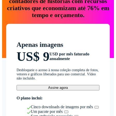
contadores de histórias com recursos
criativos que economizam até 76% em
tempo e orçamento.
Apenas imagens
US$ 9
USD por mês faturado
anualmente
Desbloqueie o acesso à nossa coleção completa de fotos,
vetores e gráficos liberados para uso comercial. Vídeo
não incluído.
Assine agora
O plano inclui:
Cinco downloads de imagens por mês
Um pacote por mês