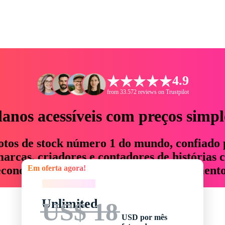
4.9
from 33.572 reviews on Trustpilot
lanos acessíveis com preços simpl
otos de stock número 1 do mundo, confiado 
rcas, criadores e contadores de histórias 
Em oferta agora!
economizam até 76% em tempo e orçamento
Em oferta agora!
Unlimited
US$ 18
USD por mês