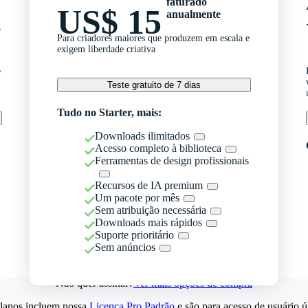
faturado
US$ 15
anualmente
o
Para criadores maiores que produzem em escala e
exigem liberdade criativa
e
Teste gratuito de 7 dias
Tudo no Starter, mais:
Downloads ilimitados
Acesso completo à biblioteca
Ferramentas de design profissionais
Recursos de IA premium
Um pacote por mês
Sem atribuição necessária
Downloads mais rápidos
Suporte prioritário
Sem anúncios
Não quer assinar?
Ver mais opções de compra
lanos incluem nossa
Licença Pro Padrão
e são para acesso de usuário ú