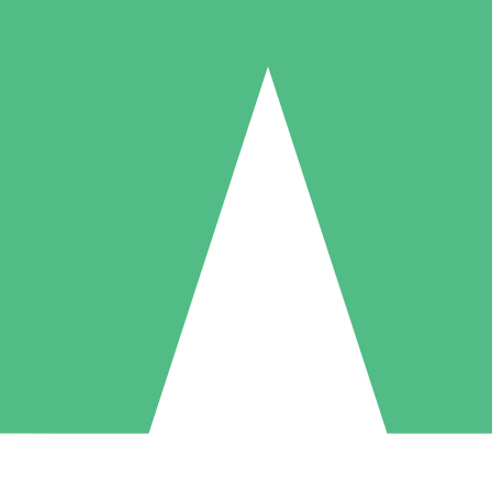
Pacotes de Créditos Individuais
gue conforme o uso com créditos de download. Sem compromisso mens
1 Download
5 Downloads
10 Downloads
10
15
20
US$
00
US$
00
US$
00