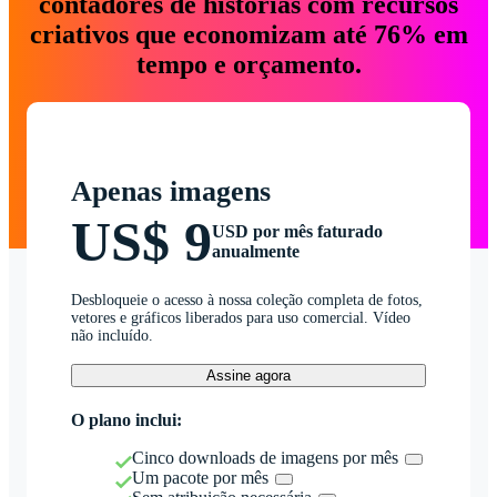
contadores de histórias com recursos
criativos que economizam até 76% em
tempo e orçamento.
Apenas imagens
US$ 9
USD por mês faturado
anualmente
Desbloqueie o acesso à nossa coleção completa de fotos,
vetores e gráficos liberados para uso comercial. Vídeo
não incluído.
Assine agora
O plano inclui:
Cinco downloads de imagens por mês
Um pacote por mês