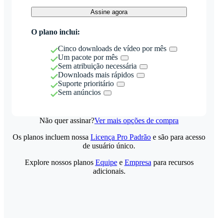
Assine agora
O plano inclui:
Cinco downloads de vídeo por mês
Um pacote por mês
Sem atribuição necessária
Downloads mais rápidos
Suporte prioritário
Sem anúncios
Não quer assinar?
Ver mais opções de compra
Os planos incluem nossa
Licença Pro Padrão
e são para acesso
de usuário único.
Explore nossos planos
Equipe
e
Empresa
para recursos
adicionais.