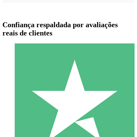
Confiança respaldada por avaliações
reais de clientes
Pacotes de Créditos Individuais
Pague conforme o uso com créditos de download. Sem
compromisso mensal.
1 Download
10
US$
00