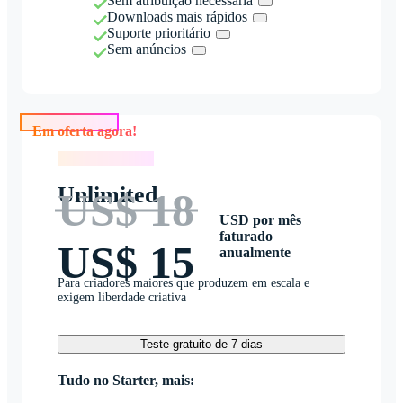
Sem atribuição necessária
Downloads mais rápidos
Suporte prioritário
Sem anúncios
Em oferta agora!
Em oferta agora!
Unlimited
US$ 18
USD por mês
faturado
US$ 15
anualmente
Para criadores maiores que produzem em escala e
exigem liberdade criativa
Teste gratuito de 7 dias
Tudo no Starter, mais: