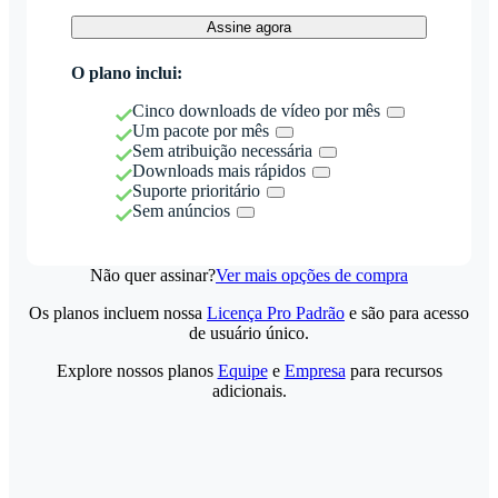
Assine agora
O plano inclui:
Cinco downloads de vídeo por mês
Um pacote por mês
Sem atribuição necessária
Downloads mais rápidos
Suporte prioritário
Sem anúncios
Não quer assinar?
Ver mais opções de compra
Os planos incluem nossa
Licença Pro Padrão
e são para acesso
de usuário único.
Explore nossos planos
Equipe
e
Empresa
para recursos
adicionais.