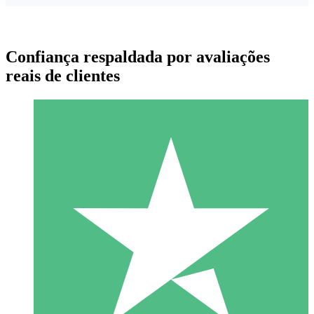
Confiança respaldada por avaliações
reais de clientes
Pacotes de Créditos Individuais
Pague conforme o uso com créditos de download. Sem
compromisso mensal.
1 Download
10
US$
00