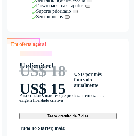
Sem atribuição necessária
Downloads mais rápidos
Suporte prioritário
Sem anúncios
Em oferta agora!
Em oferta agora!
Unlimited
US$ 18
USD por mês
faturado
US$ 15
anualmente
Para criadores maiores que produzem em escala e
exigem liberdade criativa
Teste gratuito de 7 dias
Tudo no Starter, mais: