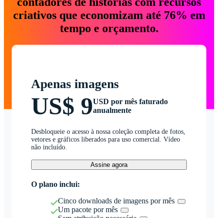
contadores de histórias com recursos
criativos que economizam até 76% em
tempo e orçamento.
Apenas imagens
US$ 9
USD por mês faturado
anualmente
Desbloqueie o acesso à nossa coleção completa de fotos,
vetores e gráficos liberados para uso comercial. Vídeo
não incluído.
Assine agora
O plano inclui:
Cinco downloads de imagens por mês
Um pacote por mês