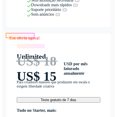
Sem atribuição necessária
Downloads mais rápidos
Suporte prioritário
Sem anúncios
Em oferta agora!
Em oferta agora!
Unlimited
US$ 18
USD por mês
faturado
US$ 15
anualmente
Para criadores maiores que produzem em escala e
exigem liberdade criativa
Teste gratuito de 7 dias
Tudo no Starter, mais: