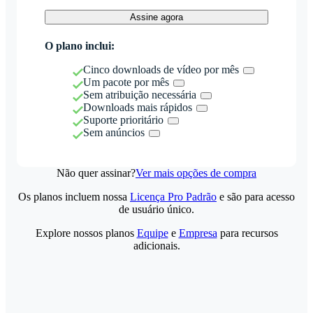
Assine agora
O plano inclui:
Cinco downloads de vídeo por mês
Um pacote por mês
Sem atribuição necessária
Downloads mais rápidos
Suporte prioritário
Sem anúncios
Não quer assinar?
Ver mais opções de compra
Os planos incluem nossa
Licença Pro Padrão
e são para acesso
de usuário único.
Explore nossos planos
Equipe
e
Empresa
para recursos
adicionais.