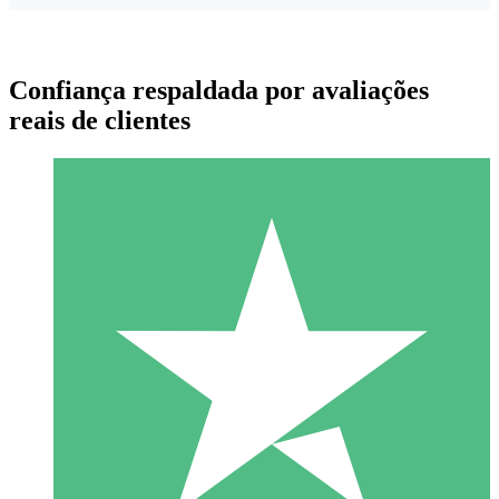
Confiança respaldada por avaliações
reais de clientes
Pacotes de Créditos Individuais
Pague conforme o uso com créditos de download. Sem
compromisso mensal.
1 Download
10
US$
00