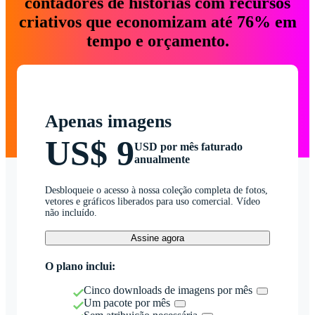
contadores de histórias com recursos
criativos que economizam até 76% em
tempo e orçamento.
Apenas imagens
US$ 9
USD por mês faturado
anualmente
Desbloqueie o acesso à nossa coleção completa de fotos,
vetores e gráficos liberados para uso comercial. Vídeo
não incluído.
Assine agora
O plano inclui:
Cinco downloads de imagens por mês
Um pacote por mês