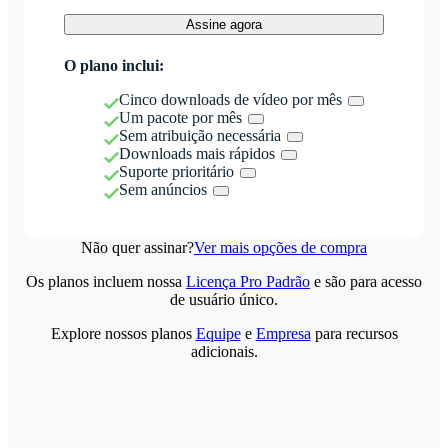
Assine agora
O plano inclui:
Cinco downloads de vídeo por mês
Um pacote por mês
Sem atribuição necessária
Downloads mais rápidos
Suporte prioritário
Sem anúncios
Não quer assinar?
Ver mais opções de compra
Os planos incluem nossa
Licença Pro Padrão
e são para acesso
de usuário único.
Explore nossos planos
Equipe
e
Empresa
para recursos
adicionais.