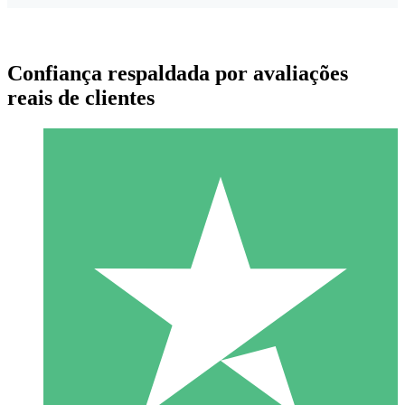
Confiança respaldada por avaliações
reais de clientes
Pacotes de Créditos Individuais
Pague conforme o uso com créditos de download. Sem
compromisso mensal.
1 Download
10
US$
00