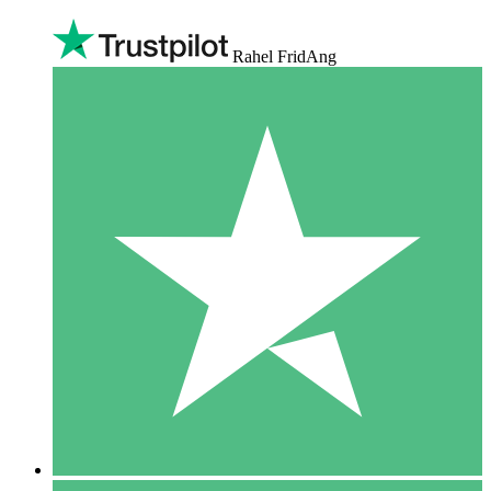
Rahel FridAng