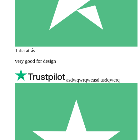
1 dia atrás
very good for design
asdwqwrqweasd asdqwerq