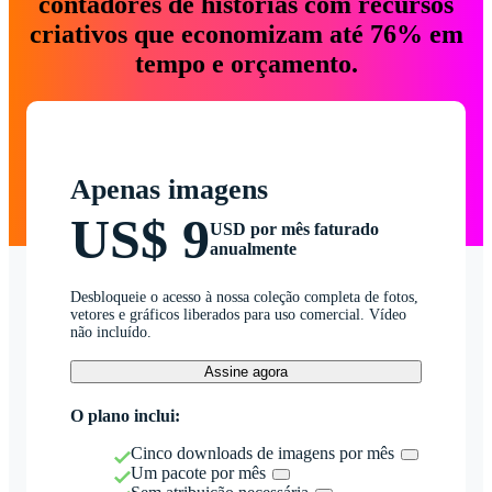
contadores de histórias com recursos
criativos que economizam até 76% em
tempo e orçamento.
Apenas imagens
US$ 9
USD por mês faturado
anualmente
Desbloqueie o acesso à nossa coleção completa de fotos,
vetores e gráficos liberados para uso comercial. Vídeo
não incluído.
Assine agora
O plano inclui:
Cinco downloads de imagens por mês
Um pacote por mês