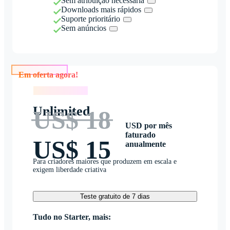
Sem atribuição necessária
Downloads mais rápidos
Suporte prioritário
Sem anúncios
Em oferta agora!
Em oferta agora!
Unlimited
US$ 18
USD por mês
faturado
US$ 15
anualmente
Para criadores maiores que produzem em escala e
exigem liberdade criativa
Teste gratuito de 7 dias
Tudo no Starter, mais: