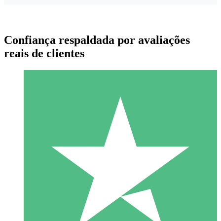
Confiança respaldada por avaliações
reais de clientes
Pacotes de Créditos Individuais
Pague conforme o uso com créditos de download. Sem
compromisso mensal.
1 Download
10
US$
00