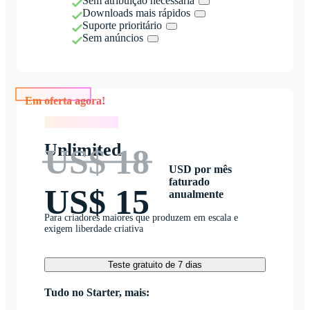
Sem atribuição necessária
Downloads mais rápidos
Suporte prioritário
Sem anúncios
Em oferta agora!
Em oferta agora!
Unlimited
US$ 18
USD por mês
faturado
US$ 15
anualmente
Para criadores maiores que produzem em escala e
exigem liberdade criativa
Teste gratuito de 7 dias
Tudo no Starter, mais: