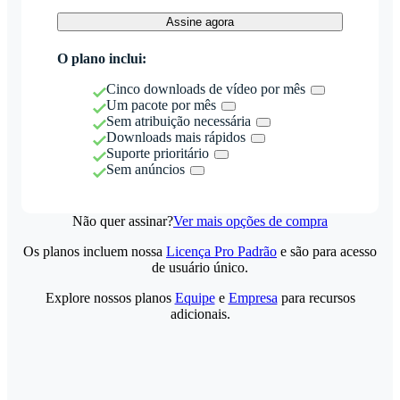
Assine agora
O plano inclui:
Cinco downloads de vídeo por mês
Um pacote por mês
Sem atribuição necessária
Downloads mais rápidos
Suporte prioritário
Sem anúncios
Não quer assinar?
Ver mais opções de compra
Os planos incluem nossa
Licença Pro Padrão
e são para acesso
de usuário único.
Explore nossos planos
Equipe
e
Empresa
para recursos
adicionais.