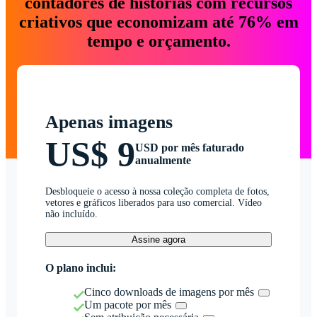
contadores de histórias com recursos
criativos que economizam até 76% em
tempo e orçamento.
Apenas imagens
US$ 9
USD por mês faturado
anualmente
Desbloqueie o acesso à nossa coleção completa de fotos,
vetores e gráficos liberados para uso comercial. Vídeo
não incluído.
Assine agora
O plano inclui:
Cinco downloads de imagens por mês
Um pacote por mês