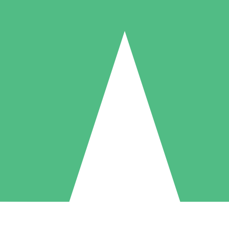
Pacotes de Créditos Individuais
gue conforme o uso com créditos de download. Sem compromisso mens
1 Download
5 Downloads
10 Downloads
10
15
20
US$
00
US$
00
US$
00