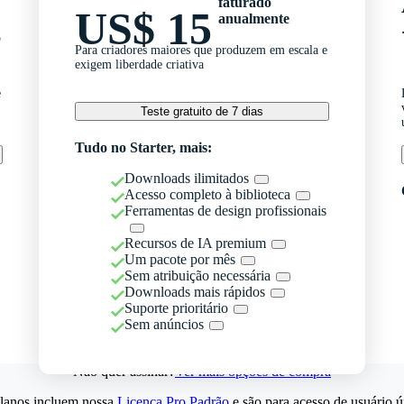
faturado
US$ 15
anualmente
o
Para criadores maiores que produzem em escala e
exigem liberdade criativa
e
Teste gratuito de 7 dias
Tudo no Starter, mais:
Downloads ilimitados
Acesso completo à biblioteca
Ferramentas de design profissionais
Recursos de IA premium
Um pacote por mês
Sem atribuição necessária
Downloads mais rápidos
Suporte prioritário
Sem anúncios
Não quer assinar?
Ver mais opções de compra
lanos incluem nossa
Licença Pro Padrão
e são para acesso de usuário ú