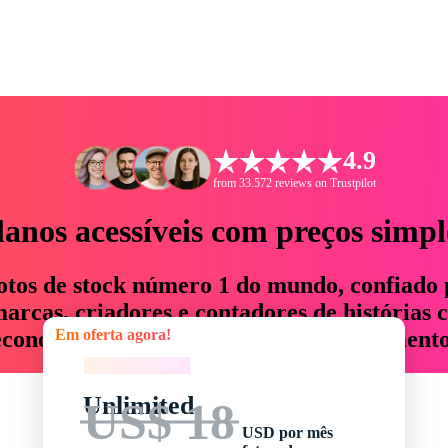
4.9
from 33.572 reviews on Trustpilot
lanos acessíveis com preços simpl
otos de stock número 1 do mundo, confiado 
rcas, criadores e contadores de histórias 
Em oferta agora!
economizam até 76% em tempo e orçamento
Em oferta agora!
Unlimited
US$ 18
USD por mês