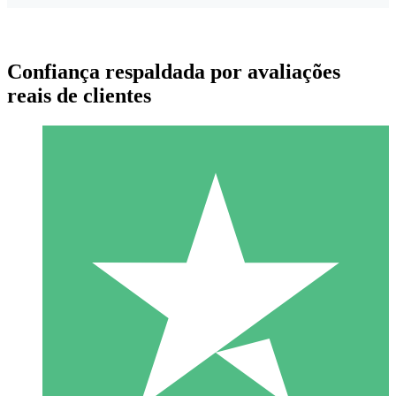
Confiança respaldada por avaliações
reais de clientes
Pacotes de Créditos Individuais
Pague conforme o uso com créditos de download. Sem
compromisso mensal.
1 Download
10
US$
00