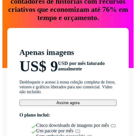
contadores de histórias com recursos
criativos que economizam até 76% em
tempo e orçamento.
Apenas imagens
US$ 9
USD por mês faturado
anualmente
Desbloqueie o acesso à nossa coleção completa de fotos,
vetores e gráficos liberados para uso comercial. Vídeo
não incluído.
Assine agora
O plano inclui:
Cinco downloads de imagens por mês
Um pacote por mês