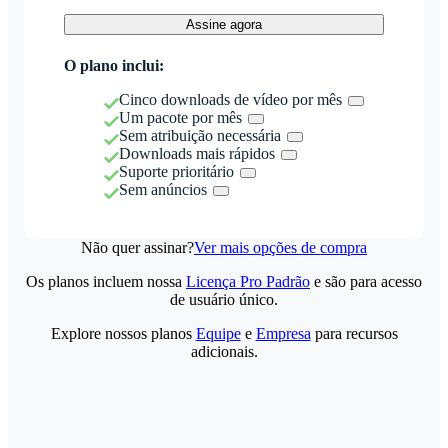
Assine agora
O plano inclui:
Cinco downloads de vídeo por mês
Um pacote por mês
Sem atribuição necessária
Downloads mais rápidos
Suporte prioritário
Sem anúncios
Não quer assinar?
Ver mais opções de compra
Os planos incluem nossa
Licença Pro Padrão
e são para acesso
de usuário único.
Explore nossos planos
Equipe
e
Empresa
para recursos
adicionais.