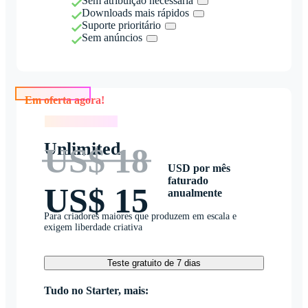
Sem atribuição necessária
Downloads mais rápidos
Suporte prioritário
Sem anúncios
Em oferta agora!
Em oferta agora!
Unlimited
US$ 18
USD por mês
faturado
US$ 15
anualmente
Para criadores maiores que produzem em escala e
exigem liberdade criativa
Teste gratuito de 7 dias
Tudo no Starter, mais: