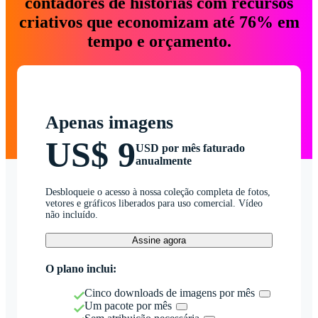
contadores de histórias com recursos
criativos que economizam até 76% em
tempo e orçamento.
Apenas imagens
US$ 9
USD por mês faturado
anualmente
Desbloqueie o acesso à nossa coleção completa de fotos,
vetores e gráficos liberados para uso comercial. Vídeo
não incluído.
Assine agora
O plano inclui:
Cinco downloads de imagens por mês
Um pacote por mês