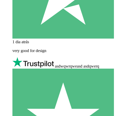
1 dia atrás
very good for design
asdwqwrqweasd asdqwerq