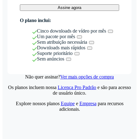
Assine agora
O plano inclui:
Cinco downloads de vídeo por mês
Um pacote por mês
Sem atribuição necessária
Downloads mais rápidos
Suporte prioritário
Sem anúncios
Não quer assinar?
Ver mais opções de compra
Os planos incluem nossa
Licença Pro Padrão
e são para acesso
de usuário único.
Explore nossos planos
Equipe
e
Empresa
para recursos
adicionais.