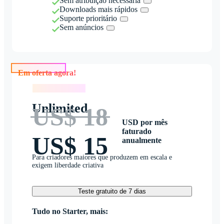
Sem atribuição necessária
Downloads mais rápidos
Suporte prioritário
Sem anúncios
Em oferta agora!
Em oferta agora!
Unlimited
US$ 18
USD por mês
faturado
US$ 15
anualmente
Para criadores maiores que produzem em escala e
exigem liberdade criativa
Teste gratuito de 7 dias
Tudo no Starter, mais: