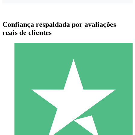
Confiança respaldada por avaliações
reais de clientes
Pacotes de Créditos Individuais
Pague conforme o uso com créditos de download. Sem
compromisso mensal.
1 Download
10
US$
00