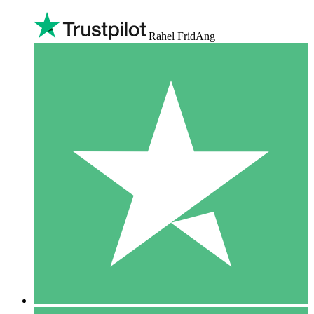
Rahel FridAng