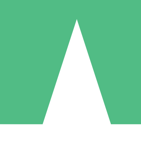
Pacotes de Créditos Individuais
gue conforme o uso com créditos de download. Sem compromisso mens
1 Download
5 Downloads
10 Downloads
10
15
20
US$
00
US$
00
US$
00