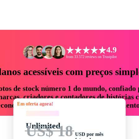
4.9
from 33.572 reviews on Trustpilot
lanos acessíveis com preços simpl
otos de stock número 1 do mundo, confiado 
rcas, criadores e contadores de histórias 
Em oferta agora!
economizam até 76% em tempo e orçamento
Em oferta agora!
Unlimited
US$ 18
USD por mês