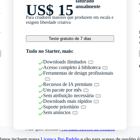
faturado
US$ 15
anualmente
o
Para criadores maiores que produzem em escala e
exigem liberdade criativa
e
Teste gratuito de 7 dias
Tudo no Starter, mais:
Downloads ilimitados
Acesso completo à biblioteca
Ferramentas de design profissionais
Recursos de IA premium
Um pacote por mês
Sem atribuição necessária
Downloads mais rápidos
Suporte prioritário
Sem anúncios
Não quer assinar?
Ver mais opções de compra
lanos incluem nossa
Licença Pro Padrão
e são para acesso de usuário ú