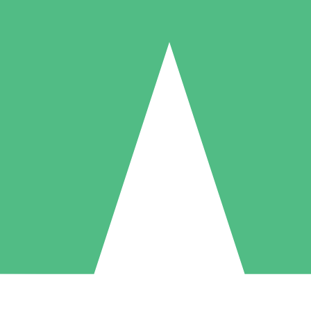
Pacotes de Créditos Individuais
gue conforme o uso com créditos de download. Sem compromisso mens
1 Download
5 Downloads
10 Downloads
10
15
20
US$
00
US$
00
US$
00