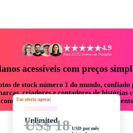
4.9
from 33.572 reviews on Trustpilot
lanos acessíveis com preços simpl
otos de stock número 1 do mundo, confiado 
rcas, criadores e contadores de histórias 
Em oferta agora!
economizam até 76% em tempo e orçamento
Em oferta agora!
Unlimited
US$ 18
USD por mês