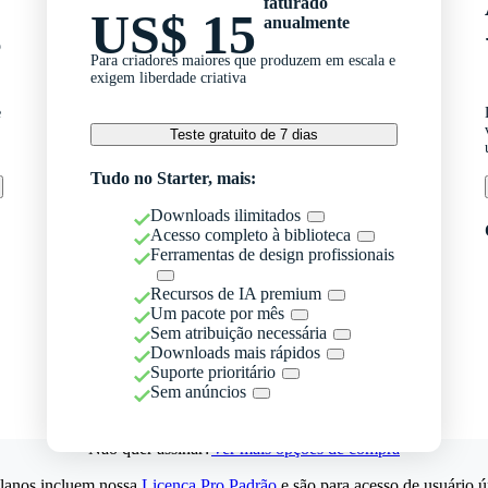
faturado
US$ 15
anualmente
o
Para criadores maiores que produzem em escala e
exigem liberdade criativa
e
Teste gratuito de 7 dias
Tudo no Starter, mais:
Downloads ilimitados
Acesso completo à biblioteca
Ferramentas de design profissionais
Recursos de IA premium
Um pacote por mês
Sem atribuição necessária
Downloads mais rápidos
Suporte prioritário
Sem anúncios
Não quer assinar?
Ver mais opções de compra
lanos incluem nossa
Licença Pro Padrão
e são para acesso de usuário ú