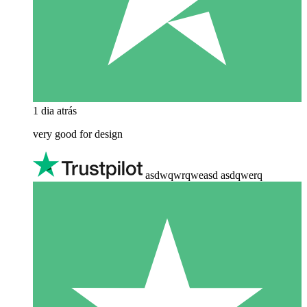
1 dia atrás
very good for design
asdwqwrqweasd asdqwerq