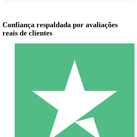
Confiança respaldada por avaliações
reais de clientes
Pacotes de Créditos Individuais
Pague conforme o uso com créditos de download. Sem
compromisso mensal.
1 Download
10
US$
00