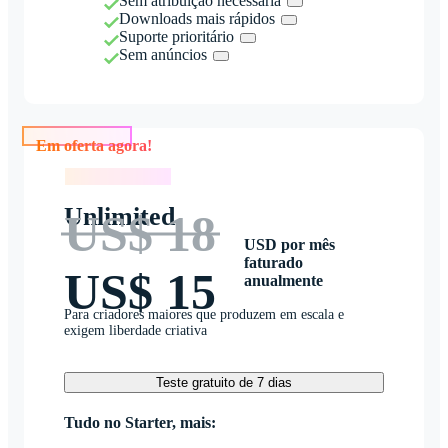
Sem atribuição necessária
Downloads mais rápidos
Suporte prioritário
Sem anúncios
Em oferta agora!
Em oferta agora!
Unlimited
US$ 18
USD por mês
faturado
US$ 15
anualmente
Para criadores maiores que produzem em escala e
exigem liberdade criativa
Teste gratuito de 7 dias
Tudo no Starter, mais: