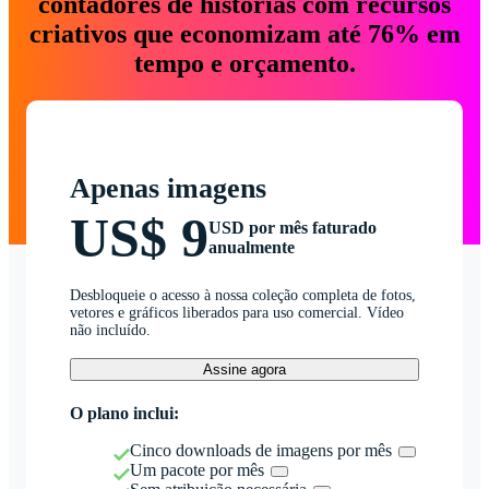
contadores de histórias com recursos
criativos que economizam até 76% em
tempo e orçamento.
Apenas imagens
US$ 9
USD por mês faturado
anualmente
Desbloqueie o acesso à nossa coleção completa de fotos,
vetores e gráficos liberados para uso comercial. Vídeo
não incluído.
Assine agora
O plano inclui:
Cinco downloads de imagens por mês
Um pacote por mês