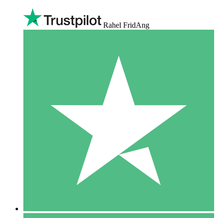
Rahel FridAng