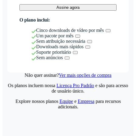
Assine agora
O plano inclui:
Cinco downloads de vídeo por mês
Um pacote por mês
Sem atribuição necessária
Downloads mais rápidos
Suporte prioritário
Sem anúncios
Não quer assinar?
Ver mais opções de compra
Os planos incluem nossa
Licença Pro Padrão
e são para acesso
de usuário único.
Explore nossos planos
Equipe
e
Empresa
para recursos
adicionais.