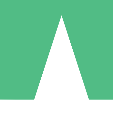
Pacotes de Créditos Individuais
gue conforme o uso com créditos de download. Sem compromisso mens
1 Download
5 Downloads
10 Downloads
10
15
20
US$
00
US$
00
US$
00