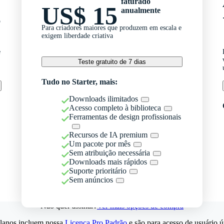
faturado
US$ 15
anualmente
o
Para criadores maiores que produzem em escala e
exigem liberdade criativa
e
Teste gratuito de 7 dias
Tudo no Starter, mais:
Downloads ilimitados
Acesso completo à biblioteca
Ferramentas de design profissionais
Recursos de IA premium
Um pacote por mês
Sem atribuição necessária
Downloads mais rápidos
Suporte prioritário
Sem anúncios
Não quer assinar?
Ver mais opções de compra
lanos incluem nossa
Licença Pro Padrão
e são para acesso de usuário ú