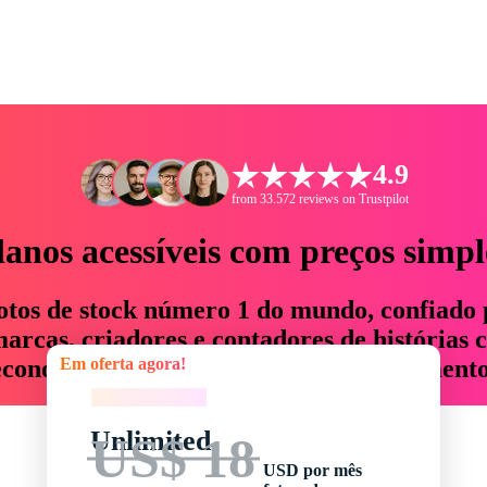
4.9
from 33.572 reviews on Trustpilot
lanos acessíveis com preços simpl
otos de stock número 1 do mundo, confiado 
rcas, criadores e contadores de histórias 
Em oferta agora!
economizam até 76% em tempo e orçamento
Em oferta agora!
Unlimited
US$ 18
USD por mês