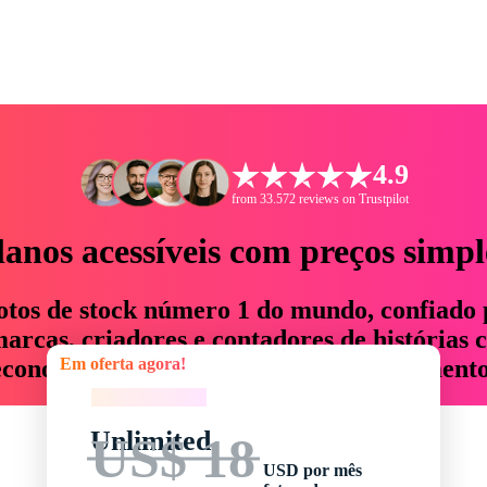
4.9
from 33.572 reviews on Trustpilot
lanos acessíveis com preços simpl
otos de stock número 1 do mundo, confiado 
rcas, criadores e contadores de histórias 
Em oferta agora!
economizam até 76% em tempo e orçamento
Em oferta agora!
Unlimited
US$ 18
USD por mês