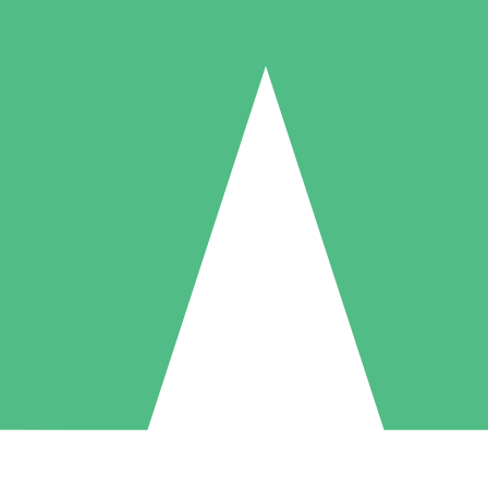
Pacotes de Créditos Individuais
gue conforme o uso com créditos de download. Sem compromisso mens
1 Download
5 Downloads
10 Downloads
10
15
20
US$
00
US$
00
US$
00