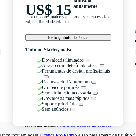
faturado
US$ 15
anualmente
o
Para criadores maiores que produzem em escala e
exigem liberdade criativa
e
Teste gratuito de 7 dias
Tudo no Starter, mais:
Downloads ilimitados
Acesso completo à biblioteca
Ferramentas de design profissionais
Recursos de IA premium
Um pacote por mês
Sem atribuição necessária
Downloads mais rápidos
Suporte prioritário
Sem anúncios
Não quer assinar?
Ver mais opções de compra
lanos incluem nossa
Licença Pro Padrão
e são para acesso de usuário ú