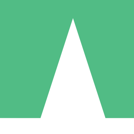
Pacotes de Créditos Individuais
gue conforme o uso com créditos de download. Sem compromisso mens
1 Download
5 Downloads
10 Downloads
10
15
20
US$
00
US$
00
US$
00