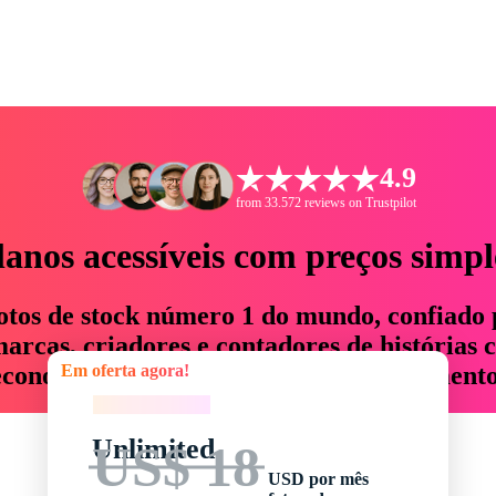
4.9
from 33.572 reviews on Trustpilot
lanos acessíveis com preços simpl
otos de stock número 1 do mundo, confiado 
rcas, criadores e contadores de histórias 
Em oferta agora!
economizam até 76% em tempo e orçamento
Em oferta agora!
Unlimited
US$ 18
USD por mês