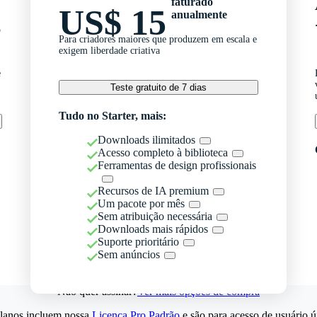
faturado
US$ 15
anualmente
o
Para criadores maiores que produzem em escala e
exigem liberdade criativa
e
Teste gratuito de 7 dias
Tudo no Starter, mais:
Downloads ilimitados
Acesso completo à biblioteca
Ferramentas de design profissionais
Recursos de IA premium
Um pacote por mês
Sem atribuição necessária
Downloads mais rápidos
Suporte prioritário
Sem anúncios
Não quer assinar?
Ver mais opções de compra
lanos incluem nossa
Licença Pro Padrão
e são para acesso de usuário ú