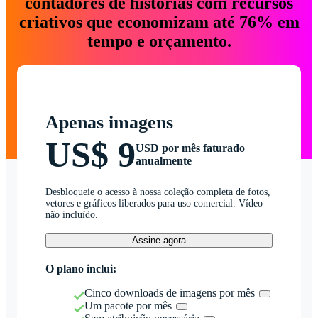
contadores de histórias com recursos
criativos que economizam até 76% em
tempo e orçamento.
Apenas imagens
US$ 9
USD por mês faturado
anualmente
Desbloqueie o acesso à nossa coleção completa de fotos,
vetores e gráficos liberados para uso comercial. Vídeo
não incluído.
Assine agora
O plano inclui:
Cinco downloads de imagens por mês
Um pacote por mês