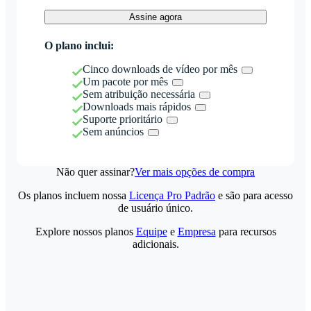
Assine agora
O plano inclui:
Cinco downloads de vídeo por mês
Um pacote por mês
Sem atribuição necessária
Downloads mais rápidos
Suporte prioritário
Sem anúncios
Não quer assinar?
Ver mais opções de compra
Os planos incluem nossa
Licença Pro Padrão
e são para acesso
de usuário único.
Explore nossos planos
Equipe
e
Empresa
para recursos
adicionais.