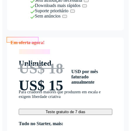
Sem atribuição necessária
Downloads mais rápidos
Suporte prioritário
Sem anúncios
Em oferta agora!
Em oferta agora!
Unlimited
US$ 18
USD por mês
faturado
US$ 15
anualmente
Para criadores maiores que produzem em escala e
exigem liberdade criativa
Teste gratuito de 7 dias
Tudo no Starter, mais: