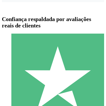
Confiança respaldada por avaliações
reais de clientes
Pacotes de Créditos Individuais
Pague conforme o uso com créditos de download. Sem
compromisso mensal.
1 Download
10
US$
00