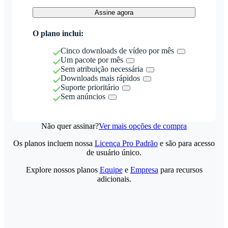
Assine agora
O plano inclui:
Cinco downloads de vídeo por mês
Um pacote por mês
Sem atribuição necessária
Downloads mais rápidos
Suporte prioritário
Sem anúncios
Não quer assinar?
Ver mais opções de compra
Os planos incluem nossa
Licença Pro Padrão
e são para acesso
de usuário único.
Explore nossos planos
Equipe
e
Empresa
para recursos
adicionais.