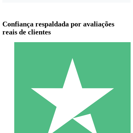
Confiança respaldada por avaliações
reais de clientes
Pacotes de Créditos Individuais
Pague conforme o uso com créditos de download. Sem
compromisso mensal.
1 Download
10
US$
00