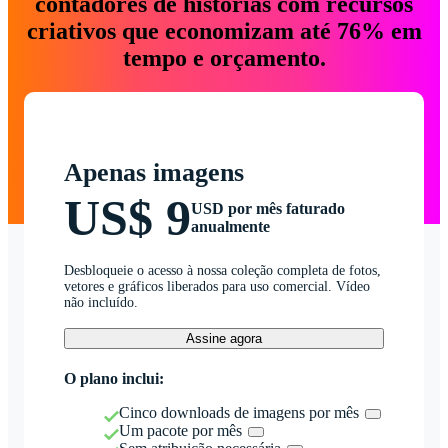
contadores de histórias com recursos
criativos que economizam até 76% em
tempo e orçamento.
Apenas imagens
US$ 9
USD por mês faturado
anualmente
Desbloqueie o acesso à nossa coleção completa de fotos,
vetores e gráficos liberados para uso comercial. Vídeo
não incluído.
Assine agora
O plano inclui:
Cinco downloads de imagens por mês
Um pacote por mês