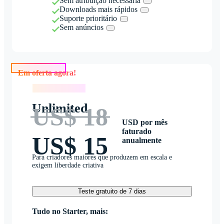
Sem atribuição necessária
Downloads mais rápidos
Suporte prioritário
Sem anúncios
Em oferta agora!
Em oferta agora!
Unlimited
US$ 18
USD por mês
faturado
US$ 15
anualmente
Para criadores maiores que produzem em escala e
exigem liberdade criativa
Teste gratuito de 7 dias
Tudo no Starter, mais: